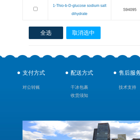
1-Thio-b-D-glucose sodium salt
S94095
dihydrate
全选
取消选中
支付方式
配送方式
售后服
对公转账
干冰包裹
技术支持
收货须知