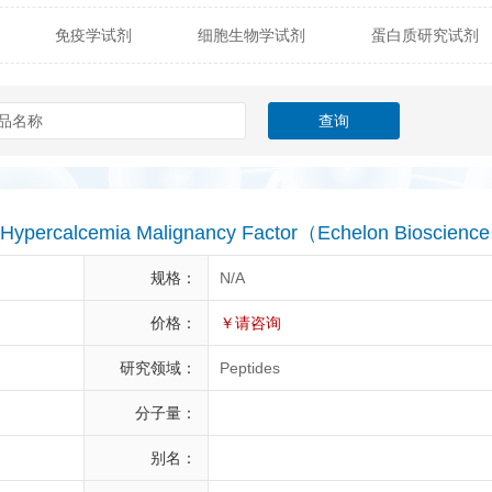
免疫学试剂
细胞生物学试剂
蛋白质研究试剂
itech
热销产品
辰辉创聚生物® (Nebulabio)
B
材料学试剂
仪器及设备
耗材及常用物品
其他
Verichem Laboratories
Vicbio Biotech
Click Chemistry
gfisher Biotech
Vector Labs
Trilink
VICBIO Bi
mpire Genomics
ImmunAware
IBT Systems
 Hypercalcemia Malignancy Factor（Echelon Bioscienc
a
ChemPep
Eagle Biosciences
Cellscript
规格：
N/A
dira
Hybrid Plastics
Milenia Biotec
SiChem
价格：
￥请咨询
研究领域：
Peptides
Biolife Solutions
Pall
Lonza
Omicron Bioche
分子量：
Abnova
Active Motif
别名：