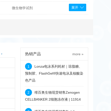
展开
微生物学试剂
PS Bioscience
产品
 Tools
Bioassay Systems
otechnology
DLD-Diagnostika
Medipan
Mediagnost
e，
热销产品
more »
Cytodiagnostics
Katchem
1
Lonza电泳系列耗材｜琼脂糖、
Sunrise Science
预制胶、FlashGel®快速电泳及核酸染
色产品
micals
康为世纪
2
维百奥生物现货销售Zenogen
CELLBANKER 2细胞冻存液 | 11914