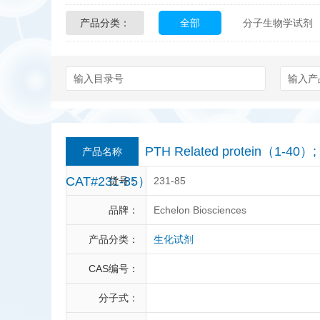
产品分类：
全部
分子生物学试剂
Glycon Biochem
Sterl
化学及生物化学试剂
Echelon Biosciences
Affinity Biologicals
Kin
Epitope Diagnostics
E
PTH Related protein（1-40）;
产品名称
Biotez Berlin
Diametr
CAT#231-85）
货号：
231-85
Berry & Associates
Ze
品牌：
Echelon Biosciences
产品分类：
生化试剂
LGC Maine Standards
CAS编号：
Abbexa
AbD Serotec
分子式：