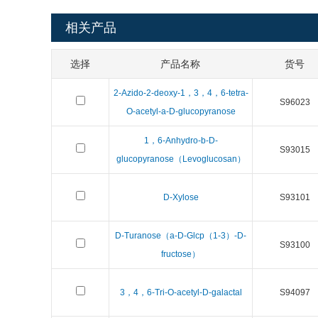
相关产品
选择
产品名称
货号
2-Azido-2-deoxy-1，3，4，6-tetra-
S96023
O-acetyl-a-D-glucopyranose
1，6-Anhydro-b-D-
S93015
glucopyranose（Levoglucosan）
D-Xylose
S93101
D-Turanose（a-D-Glcp（1-3）-D-
S93100
fructose）
3，4，6-Tri-O-acetyl-D-galactal
S94097