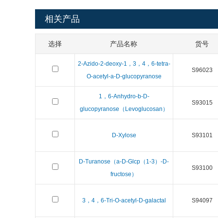
相关产品
选择
产品名称
货号
2-Azido-2-deoxy-1，3，4，6-tetra-
S96023
O-acetyl-a-D-glucopyranose
1，6-Anhydro-b-D-
S93015
glucopyranose（Levoglucosan）
D-Xylose
S93101
D-Turanose（a-D-Glcp（1-3）-D-
S93100
fructose）
3，4，6-Tri-O-acetyl-D-galactal
S94097