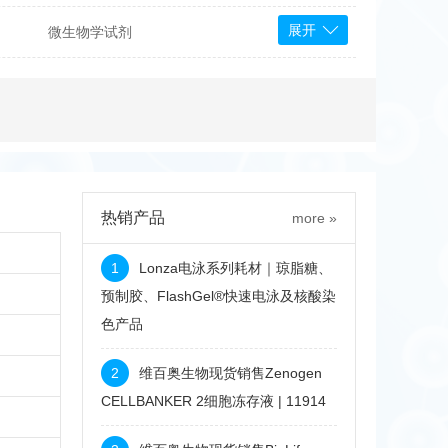
展开
微生物学试剂
PS Bioscience
产品
 Tools
Bioassay Systems
otechnology
DLD-Diagnostika
Medipan
Mediagnost
热销产品
more »
Cytodiagnostics
Katchem
1
Lonza电泳系列耗材｜琼脂糖、
Sunrise Science
预制胶、FlashGel®快速电泳及核酸染
色产品
micals
康为世纪
2
维百奥生物现货销售Zenogen
CELLBANKER 2细胞冻存液 | 11914