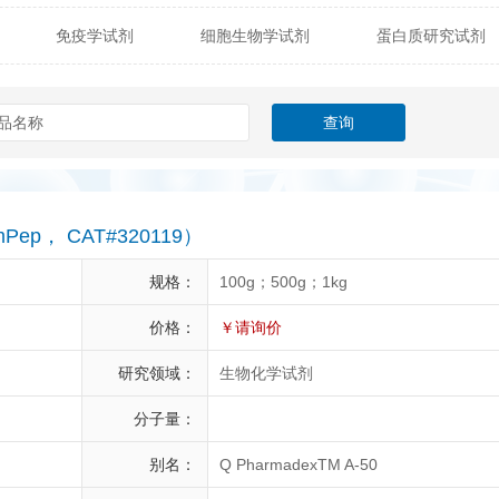
免疫学试剂
细胞生物学试剂
蛋白质研究试剂
itech
热销产品
辰辉创聚生物® (Nebulabio)
B
材料学试剂
仪器及设备
耗材及常用物品
其他
Verichem Laboratories
Vicbio Biotech
Click Chemistry
gfisher Biotech
Vector Labs
Trilink
VICBIO Bi
mpire Genomics
ImmunAware
IBT Systems
emPep， CAT#320119）
a
ChemPep
Eagle Biosciences
Cellscript
规格：
100g；500g；1kg
dira
Hybrid Plastics
Milenia Biotec
SiChem
价格：
￥请询价
研究领域：
生物化学试剂
Biolife Solutions
Pall
Lonza
Omicron Bioche
分子量：
Abnova
Active Motif
别名：
Q PharmadexTM A-50