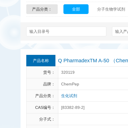
产品分类：
全部
分子生物学试剂
Glycon Biochem
Sterl
化学及生物化学试剂
Echelon Biosciences
Affinity Biologicals
Kin
Epitope Diagnostics
E
Q PharmadexTM A-50 （Ch
产品名称
Biotez Berlin
Diametr
货号：
320119
Berry & Associates
Ze
品牌：
ChemPep
产品分类：
生化试剂
LGC Maine Standards
CAS编号：
[83382-89-2]
Abbexa
AbD Serotec
分子式：