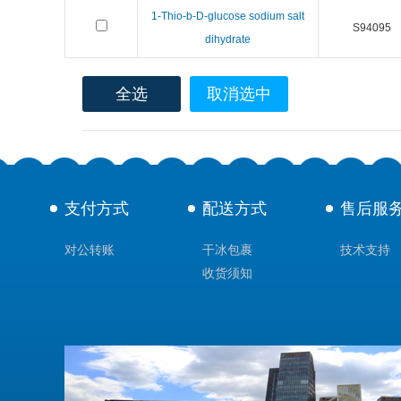
1-Thio-b-D-glucose sodium salt
S94095
dihydrate
全选
取消选中
支付方式
配送方式
售后服
对公转账
干冰包裹
技术支持
收货须知