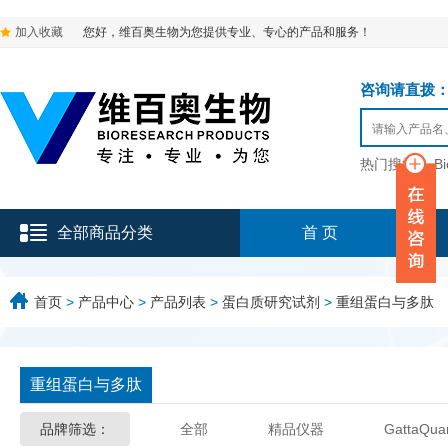
加入收藏
您好，维百奥生物为您提供专业、专心的产品和服务！
咨询请直拨：136-9
热门搜索：
B
全部商品分类
首 页
首页
>
产品中心
>
产品列表
>
蛋白质研究试剂
>
重组蛋白与多肽
重组蛋白与多肽
品牌筛选：
全部
精品仪器
GattaQua