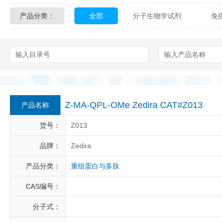
产品分类：
全部
分子生物学试剂
免
Glycon Biochem
Sterlitech
化学及生物化学试剂
材料学试剂
Echelon Biosciences
Verichem La
Affinity Biologicals
Kingfisher Biot
Epitope Diagnostics
Empire Geno
Z-MA-QPL-OMe Zedira CAT#Z013
产品名称
Biotez Berlin
Diametra
C
货号：
Z013
Berry & Associates
Zedira
品牌：
Zedira
产品分类：
重组蛋白与多肽
LGC Maine Standards
Biolife Sol
CAS编号：
Abbexa
AbD Serotec
Ab
分子式：