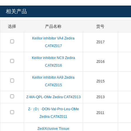
相关产品
选择
产品名称
货号
Keillor inhibitor VA4 Zedira
Z017
CAT#Z017
Keillor inhibitor NC9 Zedira
Z016
CAT#Z016
Keillor inhibitor AA9 Zedira
Z015
CAT#Z015
Z-MA-QPL-OMe Zedira CAT#Z013
Z013
Z-（D）-DON-Val-Pro-Leu-OMe
Z011
Zedira CAT#Z011
ZediXclusive Tissue