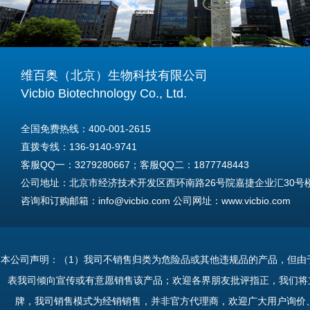
维百奥（北京）生物科技有限公司
Vicbio Biotechnology Co., Ltd.
全国免费热线：400-001-2615
直拨专线：136-9140-9741
客服QQ一：3279280667；客服QQ二：1877748443
公司地址：北京市经济技术开发区西环南路26号院嘉捷企业汇30号楼A
咨询和订购邮箱：info@vicbio.com 公司网址：www.vicbio.com
For International Inquiries & Orders
Tel: +86-13691409741
本公司声明：（1）我司不销售归类为危险品或其他违规品的产品，但由
Email: info@vicbio.com
表我司倾向宣传或有意愿销售该产品；欢迎各界朋友批评指正，我们将
Website: www.vicbio.com
牌，我司销售模式为经销销售，并非官方代理商，欢迎广大用户询价
Address: Room 603, Floor 6, Building 30A, No.26, Xihuannan Stre