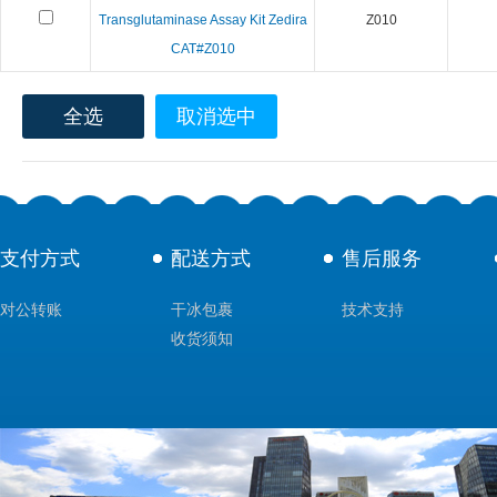
Transglutaminase Assay Kit Zedira
Z010
CAT#Z010
全选
取消选中
支付方式
配送方式
售后服务
对公转账
干冰包裹
技术支持
收货须知