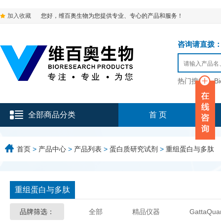
加入收藏
您好，维百奥生物为您提供专业、专心的产品和服务！
咨询请直拨：136-9
热门搜索：
B
全部商品分类
首 页
首页
>
产品中心
>
产品列表
>
蛋白质研究试剂
>
重组蛋白与多肽
重组蛋白与多肽
品牌筛选：
全部
精品仪器
GattaQua