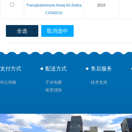
Transglutaminase Assay Kit Zedira
Z010
CAT#Z010
全选
取消选中
支付方式
配送方式
售后服务
对公转账
干冰包裹
技术支持
收货须知