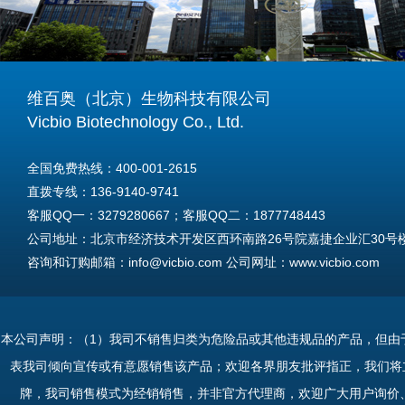
维百奥（北京）生物科技有限公司
Vicbio Biotechnology Co., Ltd.
全国免费热线：400-001-2615
直拨专线：136-9140-9741
客服QQ一：3279280667；客服QQ二：1877748443
公司地址：北京市经济技术开发区西环南路26号院嘉捷企业汇30号楼A
咨询和订购邮箱：info@vicbio.com 公司网址：www.vicbio.com
For International Inquiries & Orders
Tel: +86-13691409741
本公司声明：（1）我司不销售归类为危险品或其他违规品的产品，但由
Email: info@vicbio.com
表我司倾向宣传或有意愿销售该产品；欢迎各界朋友批评指正，我们将
Website: www.vicbio.com
牌，我司销售模式为经销销售，并非官方代理商，欢迎广大用户询价
Address: Room 603, Floor 6, Building 30A, No.26, Xihuannan Stre