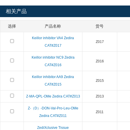
相关产品
选择
产品名称
货号
Keillor inhibitor VA4 Zedira
Z017
CAT#Z017
Keillor inhibitor NC9 Zedira
Z016
CAT#Z016
Keillor inhibitor AA9 Zedira
Z015
CAT#Z015
Z-MA-QPL-OMe Zedira CAT#Z013
Z013
Z-（D）-DON-Val-Pro-Leu-OMe
Z011
Zedira CAT#Z011
ZediXclusive Tissue