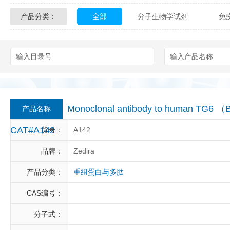
产品分类：
全部
分子生物学试剂
免
Glycon Biochem
Sterlitech
化学及生物化学试剂
材料学试剂
Echelon Biosciences
Verichem La
Affinity Biologicals
Kingfisher Biot
Epitope Diagnostics
Empire Geno
Monoclonal antibody to human TG6 （
产品名称
Biotez Berlin
Diametra
C
CAT#A142
货号：
A142
Berry & Associates
Zedira
品牌：
Zedira
产品分类：
重组蛋白与多肽
LGC Maine Standards
Biolife Sol
CAS编号：
Abbexa
AbD Serotec
Ab
分子式：