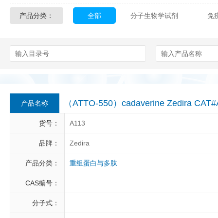
产品分类：
全部
分子生物学试剂
免
Glycon Biochem
Sterlitech
化学及生物化学试剂
材料学试剂
Echelon Biosciences
Verichem La
Affinity Biologicals
Kingfisher Biot
Epitope Diagnostics
Empire Geno
（ATTO-550）cadaverine Zedira CAT#
产品名称
Biotez Berlin
Diametra
C
货号：
A113
Berry & Associates
Zedira
品牌：
Zedira
产品分类：
重组蛋白与多肽
LGC Maine Standards
Biolife Sol
CAS编号：
Abbexa
AbD Serotec
Ab
分子式：