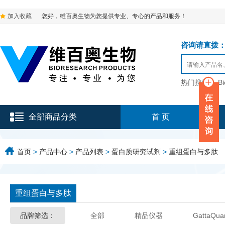
加入收藏
您好，维百奥生物为您提供专业、专心的产品和服务！
咨询请直拨：136-9
热门搜索：
B
全部商品分类
首 页
首页
>
产品中心
>
产品列表
>
蛋白质研究试剂
>
重组蛋白与多肽
重组蛋白与多肽
品牌筛选：
全部
精品仪器
GattaQua