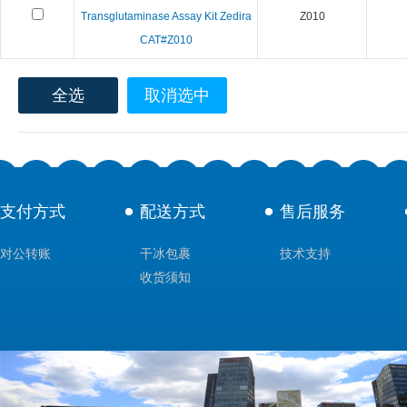
Transglutaminase Assay Kit Zedira
Z010
CAT#Z010
全选
取消选中
支付方式
配送方式
售后服务
对公转账
干冰包裹
技术支持
收货须知