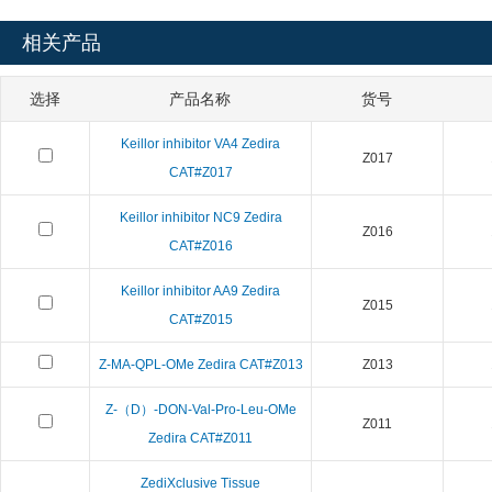
相关产品
选择
产品名称
货号
Keillor inhibitor VA4 Zedira
Z017
CAT#Z017
Keillor inhibitor NC9 Zedira
Z016
CAT#Z016
Keillor inhibitor AA9 Zedira
Z015
CAT#Z015
Z-MA-QPL-OMe Zedira CAT#Z013
Z013
Z-（D）-DON-Val-Pro-Leu-OMe
Z011
Zedira CAT#Z011
ZediXclusive Tissue