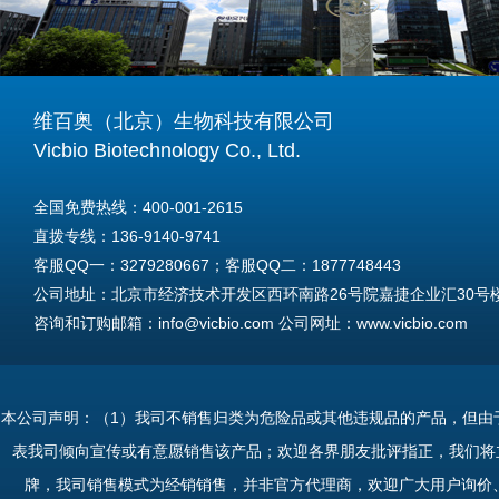
维百奥（北京）生物科技有限公司
Vicbio Biotechnology Co., Ltd.
全国免费热线：400-001-2615
直拨专线：136-9140-9741
客服QQ一：3279280667；客服QQ二：1877748443
公司地址：北京市经济技术开发区西环南路26号院嘉捷企业汇30号楼A
咨询和订购邮箱：info@vicbio.com 公司网址：www.vicbio.com
For International Inquiries & Orders
Tel: +86-13691409741
本公司声明：（1）我司不销售归类为危险品或其他违规品的产品，但由
Email: info@vicbio.com
表我司倾向宣传或有意愿销售该产品；欢迎各界朋友批评指正，我们将
Website: www.vicbio.com
牌，我司销售模式为经销销售，并非官方代理商，欢迎广大用户询价
Address: Room 603, Floor 6, Building 30A, No.26, Xihuannan Stre