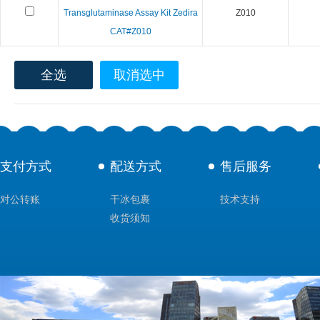
Transglutaminase Assay Kit Zedira
Z010
CAT#Z010
全选
取消选中
支付方式
配送方式
售后服务
对公转账
干冰包裹
技术支持
收货须知