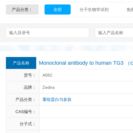
产品分类：
全部
分子生物学试剂
免
Glycon Biochem
Sterlitech
化学及生物化学试剂
材料学试剂
Echelon Biosciences
Verichem La
Affinity Biologicals
Kingfisher Biot
Epitope Diagnostics
Empire Geno
Monoclonal antibody to human TG3 
产品名称
Biotez Berlin
Diametra
C
货号：
A082
Berry & Associates
Zedira
品牌：
Zedira
产品分类：
重组蛋白与多肽
LGC Maine Standards
Biolife Sol
CAS编号：
Abbexa
AbD Serotec
Ab
分子式：