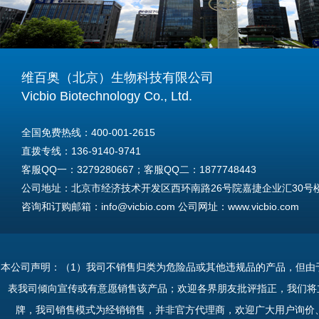
维百奥（北京）生物科技有限公司
Vicbio Biotechnology Co., Ltd.
全国免费热线：400-001-2615
直拨专线：136-9140-9741
客服QQ一：3279280667；客服QQ二：1877748443
公司地址：北京市经济技术开发区西环南路26号院嘉捷企业汇30号楼A
咨询和订购邮箱：info@vicbio.com 公司网址：www.vicbio.com
For International Inquiries & Orders
Tel: +86-13691409741
本公司声明：（1）我司不销售归类为危险品或其他违规品的产品，但由
Email: info@vicbio.com
表我司倾向宣传或有意愿销售该产品；欢迎各界朋友批评指正，我们将
Website: www.vicbio.com
牌，我司销售模式为经销销售，并非官方代理商，欢迎广大用户询价
Address: Room 603, Floor 6, Building 30A, No.26, Xihuannan Stre