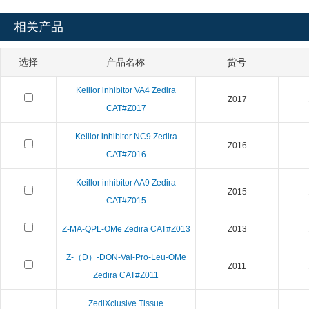
相关产品
选择
产品名称
货号
Keillor inhibitor VA4 Zedira
Z017
CAT#Z017
Keillor inhibitor NC9 Zedira
Z016
CAT#Z016
Keillor inhibitor AA9 Zedira
Z015
CAT#Z015
Z-MA-QPL-OMe Zedira CAT#Z013
Z013
Z-（D）-DON-Val-Pro-Leu-OMe
Z011
Zedira CAT#Z011
ZediXclusive Tissue