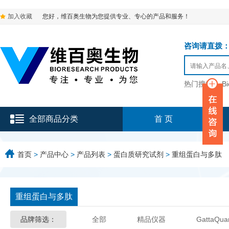
加入收藏
您好，维百奥生物为您提供专业、专心的产品和服务！
咨询请直拨：136-9
热门搜索：
B
全部商品分类
首 页
首页
>
产品中心
>
产品列表
>
蛋白质研究试剂
>
重组蛋白与多肽
重组蛋白与多肽
品牌筛选：
全部
精品仪器
GattaQua