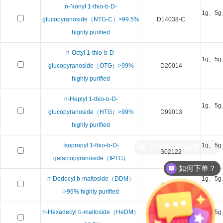
n-Nonyl 1-thio-b-D-
1g、5g
glucopyranoside（NTG-C）>99.5%
D14038-C
highly purified
n-Octyl 1-thio-b-D-
1g、5g
glucopyranoside（OTG）>99%
D20014
highly purified
n-Heptyl 1-thio-b-D-
1g、5g
glucopyranoside（HTG）>99%
D99013
highly purified
Isopropyl 1-thio-b-D-
1g、5g
产品说明书在哪里？
S02122
galactopyranoside（IPTG）
如何下单？
n-Dodecyl b-maltoside（DDM）
1g、5g
D97002
>99% highly purified
n-Hexadecyl b-maltoside（HeDM）
1g、5g
D20029-C