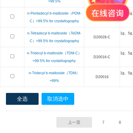
>99.5%
n-Pentadecyl b-maltoside（PDM-
1g、5g
D20040-C
C）>99.5% for crystallography
n-Tetradecyl b-maltoside（TeDM-
1g、5g
D20028-C
C）>99.5% for crystallography
n-Tridecyl b-maltoside（TDM-C）
1g、5g
D20016-C
>99.5% for crystallography
n-Tridecyl b-maltoside（TDM）
1g、5g
D20016
>99%
全选
取消选中
上一页
7
8