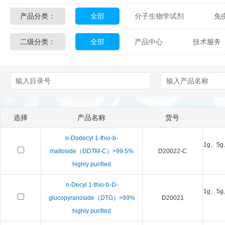
产品分类：
全部
分子生物学试剂
免
Glycon Biochem
Sterlitech
二级分类：
全部
产品中心
技术服务
化学及生物化学试剂
材料学试剂
Echelon Biosciences
Verichem La
配送方式
售后服务
技术
Affinity Biologicals
Kingfisher Biot
Epitope Diagnostics
Empire Geno
选择
产品名称
货号
Biotez Berlin
Diametra
C
n-Dodecyl 1-thio-b-
1g、5g
Berry & Associates
Zedira
maltoside（DDTM-C）>99.5%
D20022-C
highly purified
LGC Maine Standards
Biolife Sol
n-Decyl 1-thio-b-D-
1g、5g
glucopyranoside（DTG）>99%
D20021
Abbexa
AbD Serotec
Ab
highly purified