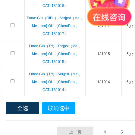
CAT#181018）
Fmoc-Glu（OtBu）-Ser[psi（Me，
Me）pro]-OH （ChemPep，
181017
5g；
CAT#181017）
Fmoc-Gln（Trt）-Thr[psi（Me，
Me）pro]-OH （ChemPep，
181015
5g；
CAT#181015）
Fmoc-Gln（Trt）-Ser[psi（Me，
Me）pro]-OH （ChemPep，
181014
5g；
CAT#181014）
全选
取消选中
上一页
4
5