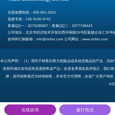
全国免费热线：400-001-2615
直拨专线：136-9140-9741
客服QQ一：3279280667；客服QQ二：1877748443
公司地址：北京市经济技术开发区西环南路26号院嘉捷企业汇30号楼A
咨询和订购邮箱：info@vicbio.com 公司网址：www.vicbio.com
For International Inquiries & Orders
Tel: +86-13691409741
本公司声明：（1）我司不销售归类为危险品或其他违规品的产品，但由
Email: info@vicbio.com
表我司倾向宣传或有意愿销售该产品；欢迎各界朋友批评指正，我们将
Website: www.vicbio.com
牌，我司销售模式为经销销售，并非官方代理商，欢迎广大用户询价
Address: Room 603, Floor 6, Building 30A, No.26, Xihuannan Stre
©2
在线咨询
拨打电话