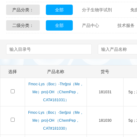
产品分类：
全部
分子生物学试剂
免
Glycon Biochem
Sterlitech
二级分类：
全部
产品中心
技术服务
化学及生物化学试剂
材料学试剂
Echelon Biosciences
Verichem La
配送方式
售后服务
技术
Affinity Biologicals
Kingfisher Biot
Epitope Diagnostics
Empire Geno
选择
产品名称
货号
Biotez Berlin
Diametra
C
Fmoc-Lys（Boc）-Thr[psi（Me，
Berry & Associates
Zedira
Me）pro]-OH （ChemPep，
181031
5g；
CAT#181031）
LGC Maine Standards
Biolife Sol
Fmoc-Lys（Boc）-Ser[psi（Me，
Me）pro]-OH （ChemPep，
181030
5g；
Abbexa
AbD Serotec
Ab
CAT#181030）