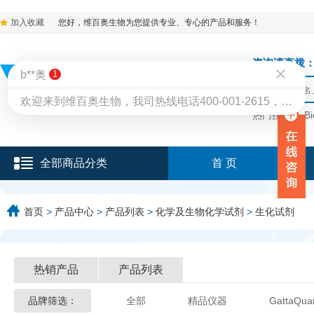
加入收藏
您好，维百奥生物为您提供专业、专心的产品和服务！
咨询请直拨：136-9
b**奥
1
欢迎来到维百奥生物，我司热线电话400-001-2615，销售直拨13621190864（微信同号），也可联系我司线上客服QQ3279280667 或 QQ1877748443；也可发送邮件至info@vicbio.com进行咨询，感谢您支持！
热门搜索：
B
全部商品分类
首 页
首页
>
产品中心
>
产品列表
>
化学及生物化学试剂
>
生化试剂
热销产品
产品列表
品牌筛选：
全部
精品仪器
GattaQua