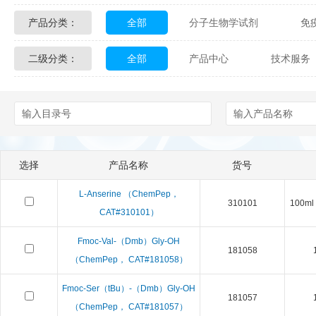
产品分类：
全部
分子生物学试剂
免
Glycon Biochem
Sterlitech
二级分类：
全部
产品中心
技术服务
化学及生物化学试剂
材料学试剂
Echelon Biosciences
Verichem La
配送方式
售后服务
技术
Affinity Biologicals
Kingfisher Biot
Epitope Diagnostics
Empire Geno
选择
产品名称
货号
Biotez Berlin
Diametra
C
L-Anserine （ChemPep，
310101
100m
Berry & Associates
Zedira
CAT#310101）
Fmoc-Val-（Dmb）Gly-OH
LGC Maine Standards
Biolife Sol
181058
（ChemPep， CAT#181058）
Abbexa
AbD Serotec
Ab
Fmoc-Ser（tBu）-（Dmb）Gly-OH
181057
（ChemPep， CAT#181057）