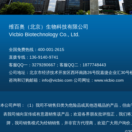
维百奥（北京）生物科技有限公司
Vicbio Biotechnology Co., Ltd.
全国免费热线：400-001-2615
直拨专线：136-9140-9741
客服QQ一：3279280667；客服QQ二：1877748443
公司地址：北京市经济技术开发区西环南路26号院嘉捷企业汇30号楼A
咨询和订购邮箱：info@vicbio.com 公司网址：www.vicbio.com
For International Inquiries & Orders
Tel: +86-13691409741
本公司声明：（1）我司不销售归类为危险品或其他违规品的产品，但由
Email: info@vicbio.com
表我司倾向宣传或有意愿销售该产品；欢迎各界朋友批评指正，我们将
Website: www.vicbio.com
牌，我司销售模式为经销销售，并非官方代理商，欢迎广大用户询价
Address: Room 603, Floor 6, Building 30A, No.26, Xihuannan Stre
©2