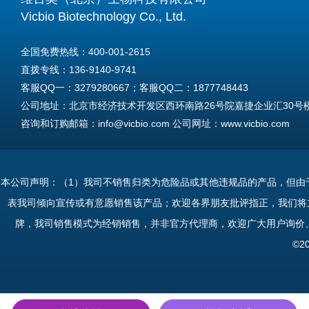
Vicbio Biotechnology Co., Ltd.
全国免费热线：400-001-2615
直拨专线：136-9140-9741
客服QQ一：3279280667；客服QQ二：1877748443
公司地址：北京市经济技术开发区西环南路26号院嘉捷企业汇30号楼A
咨询和订购邮箱：info@vicbio.com 公司网址：www.vicbio.com
For International Inquiries & Orders
Tel: +86-13691409741
本公司声明：（1）我司不销售归类为危险品或其他违规品的产品，但由
Email: info@vicbio.com
表我司倾向宣传或有意愿销售该产品；欢迎各界朋友批评指正，我们将
Website: www.vicbio.com
牌，我司销售模式为经销销售，并非官方代理商，欢迎广大用户询价
Address: Room 603, Floor 6, Building 30A, No.26, Xihuannan Stre
©2