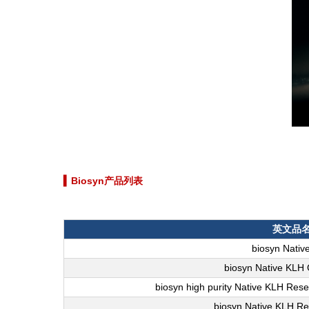
▍
Biosyn产品列表
英文品
biosyn Nativ
biosyn Native KLH
biosyn high purity Native KLH Res
biosyn Native KLH R