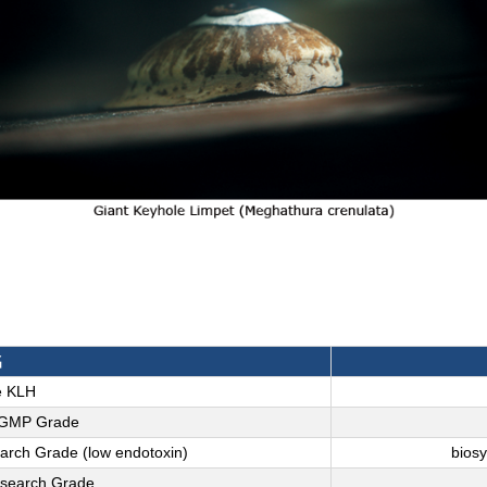
名
e KLH
 GMP Grade
earch Grade (low endotoxin)
bio
esearch Grade