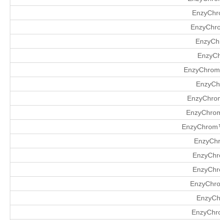
EnzyChro
EnzyChro
EnzyCh
EnzyCh
EnzyChrom
EnzyCh
EnzyChrom
EnzyChrom
EnzyChrom™
EnzyChr
EnzyChro
EnzyChr
EnzyChro
EnzyChr
EnzyChro