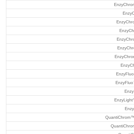
EnzyChrom
EnzyC
EnzyChro
EnzyCh
EnzyChr
EnzyChr
EnzyChrom
EnzyCh
EnzyFluo
EnzyFluo
Enzy
EnzyLight
Enzy
QuantiChrom™ 
QuantiChrom