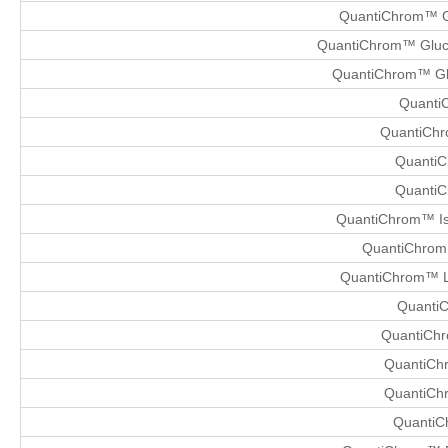
QuantiChrom™ G
QuantiChrom™ Gluc
QuantiChrom™ Gl
Quanti
QuantiChr
QuantiC
QuantiC
QuantiChrom™ Iso
QuantiChrom
QuantiChrom™ Le
QuantiC
QuantiChr
QuantiChr
QuantiCh
QuantiC