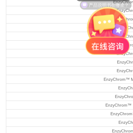
产品说明书在哪里？
EnzyChrom
EnzyChro
EnzyChro
EnzyCh
EnzyChro
EnzyChro
EnzyChro
EnzyChr
EnzyChr
EnzyChrom™ Ma
EnzyCh
EnzyChr
EnzyChrom™ P
EnzyChrom™
EnzyChr
EnzyChrom