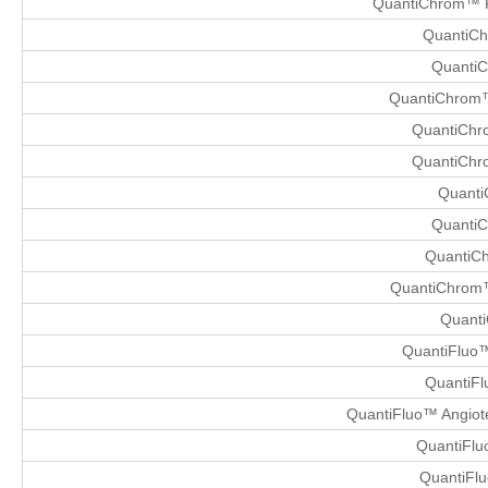
QuantiChrom™ Pr
QuantiCh
QuantiC
QuantiChrom™ 
QuantiChro
QuantiChro
Quanti
QuantiC
QuantiCh
QuantiChrom™
Quanti
QuantiFluo™
QuantiFl
QuantiFluo™ Angiot
QuantiFlu
QuantiFlu