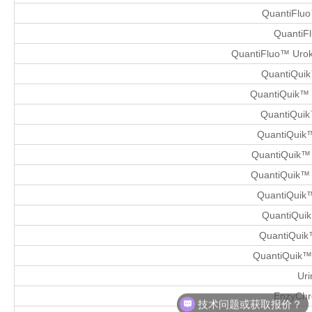
QuantiFluo™
QuantiFl
QuantiFluo™ Uroki
QuantiQuik
QuantiQuik™ D
QuantiQuik
QuantiQuik™
QuantiQuik™ 
QuantiQuik™ L
QuantiQuik™ 
QuantiQuik
QuantiQuik™
QuantiQuik™ 
Uri
技术问题或获取报价？
EnzyChr