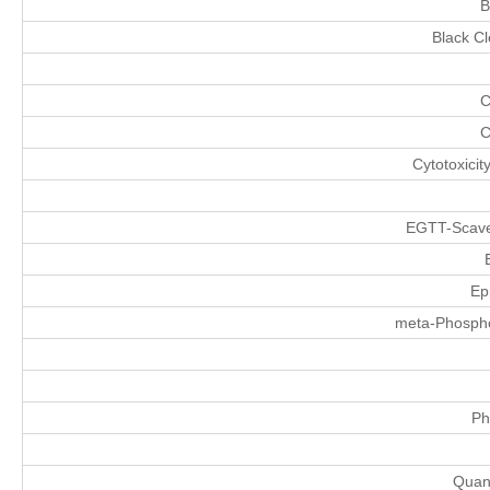
B
Black Cl
C
C
Cytotoxicit
EGTT-Scave
Ep
meta-Phosphor
Ph
Quan