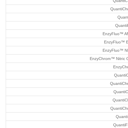
QuantiC
QuantiChr
Quant
Quanti
EnzyFluo™ AM
EnzyFluo™ ER
EnzyFluo™ NF
EnzyChrom™ Nitric Ox
EnzyChr
Quanti
QuantiCh
QuantiC
QuantiC
QuantiCh
Quanti
QuantiF