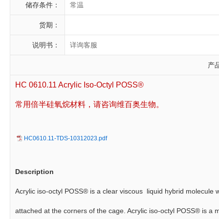
储存条件：
常温
货期：
说明书：
详询客服
产
HC 0610.11 Acrylic Iso-Octyl POSS®
常用倍半硅氧烷材料，请咨询维百奥生物。
HC0610.11-TDS-10312023.pdf
Description
Acrylic iso-octyl POSS® is a clear viscous liquid hybrid molecule
attached at the corners of the cage. Acrylic iso-octyl POSS® is a