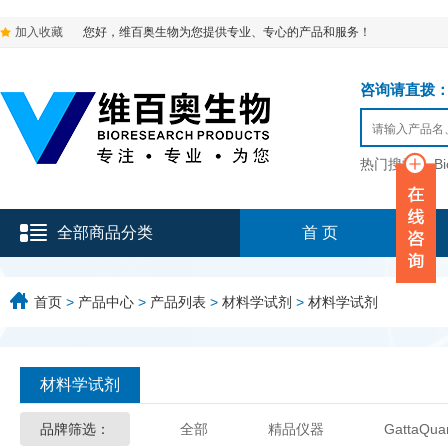
加入收藏
您好，维百奥生物为您提供专业、专心的产品和服务！
咨询请直拨：136-9
热门搜索：
B
全部商品分类
首 页
首页
>
产品中心
>
产品列表
>
材料学试剂
>
材料学试剂
材料学试剂
品牌筛选：
全部
精品仪器
GattaQua