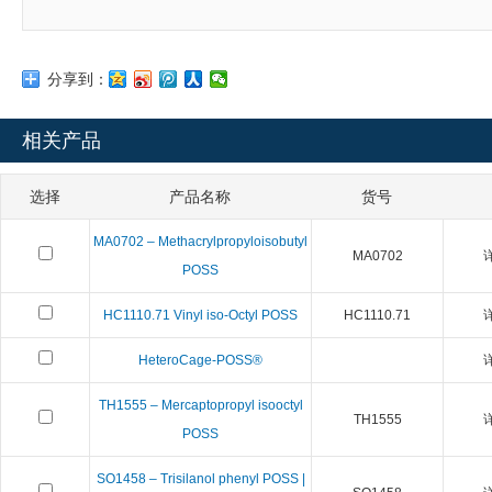
分享到：
相关产品
选择
产品名称
货号
MA0702 – Methacrylpropyloisobutyl
MA0702
POSS
HC1110.71 Vinyl iso-Octyl POSS
HC1110.71
HeteroCage-POSS®
TH1555 – Mercaptopropyl isooctyl
TH1555
POSS
SO1458 – Trisilanol phenyl POSS |