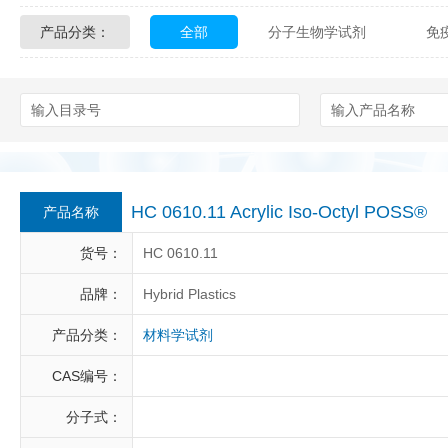
产品分类：
全部
分子生物学试剂
免
Glycon Biochem
Sterlitech
化学及生物化学试剂
材料学试剂
Echelon Biosciences
Verichem La
Affinity Biologicals
Kingfisher Biot
Epitope Diagnostics
Empire Geno
HC 0610.11 Acrylic Iso-Octyl POSS®
产品名称
Biotez Berlin
Diametra
C
货号：
HC 0610.11
Berry & Associates
Zedira
品牌：
Hybrid Plastics
产品分类：
材料学试剂
LGC Maine Standards
Biolife Sol
CAS编号：
Abbexa
AbD Serotec
Ab
分子式：