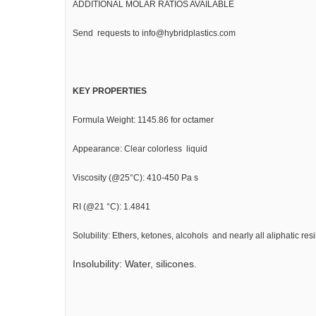
ADDITIONAL MOLAR RATIOS AVAILABLE
Send requests to info@hybridplastics.com
KEY PROPERTIES
Formula Weight: 1145.86 for octamer
Appearance: Clear colorless liquid
Viscosity (@25°C): 410-450 Pa s
RI (@21 °C): 1.4841
Solubility: Ethers, ketones, alcohols and nearly all aliphatic resi
Insolubility: Water, silicones.