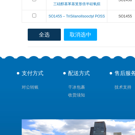
SO1458
三硅醇基苯基笼形倍半硅氧烷
SO1455 – TriSilanollsooctyl POSS
SO1455
全选
取消选中
支付方式
配送方式
售后服
对公转账
干冰包裹
技术支持
收货须知