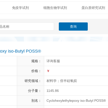
免疫学试剂
细胞生物学试剂
蛋白质研究试剂
itech
热销产品
辰辉创聚生物® (Nebulabio)
B
材料学试剂
仪器及设备
耗材及常用物品
其他
Verichem Laboratories
Vicbio Biotech
Click Chemistry
gfisher Biotech
Vector Labs
Trilink
VICBIO Bi
mpire Genomics
ImmunAware
IBT Systems
poxy iso-Butyl POSS®
a
ChemPep
Eagle Biosciences
Cellscript
规格：
详询客服
dira
Hybrid Plastics
Milenia Biotec
SiChem
价格：
￥
研究领域：
材料学；倍半硅氧烷
Biolife Solutions
Pall
Lonza
Omicron Bioche
分子量：
1145.86
Abnova
Active Motif
别名：
Cyclohexylethylepoxy iso-Butyl POSS®