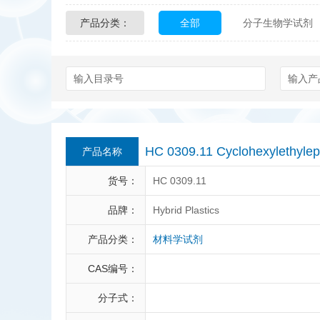
产品分类：
全部
分子生物学试剂
Glycon Biochem
Sterl
化学及生物化学试剂
Echelon Biosciences
Affinity Biologicals
Kin
Epitope Diagnostics
E
HC 0309.11 Cyclohexylethyle
产品名称
Biotez Berlin
Diametr
货号：
HC 0309.11
Berry & Associates
Ze
品牌：
Hybrid Plastics
产品分类：
材料学试剂
LGC Maine Standards
CAS编号：
Abbexa
AbD Serotec
分子式：