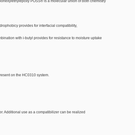
cyclohexylethylepoxy POSS® is a molecular union of both chemistry
rophobicy provides for interfacial compatibility,
bination with i-butyl provides for resistance to moisture uptake
 present on the HC0310 system.
r. Additional use as a compatibilizer can be realized