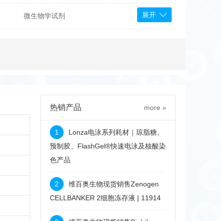
展开
微生物学试剂
PS Bioscience
产品
 Tools
Bioassay Systems
otechnology
DLD-Diagnostika
Medipan
Mediagnost
热销产品
more »
Cytodiagnostics
Katchem
1
Lonza电泳系列耗材｜琼脂糖、
Sunrise Science
预制胶、FlashGel®快速电泳及核酸染
色产品
micals
康为世纪
2
维百奥生物现货销售Zenogen
CELLBANKER 2细胞冻存液 | 11914