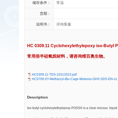
储存条件：
常温
货期：
说明书：
详询客服
HC 0309.11 Cyclohexylethylepoxy iso-Butyl
常用倍半硅氧烷材料，请咨询维百奥生物。
HC0309.11-TDS-10312023.pdf
HC0709.XY-Methacryl-iBu-Cage-Mixtures-GHS-SDS-EN-v1.
Description
Iso-butyl cyclohexylethylepoxy POSS® is a clear viscous liquid