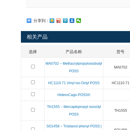
分享到：
相关产品
选择
产品名称
货号
MA0702 – Methacrylpropyloisobutyl
MA0702
POSS
HC1110.71 Vinyl iso-Octyl POSS
HC1110.71
HeteroCage-POSS®
TH1555 – Mercaptopropyl isooctyl
TH1555
POSS
SO1458 – Trisilanol phenyl POSS |