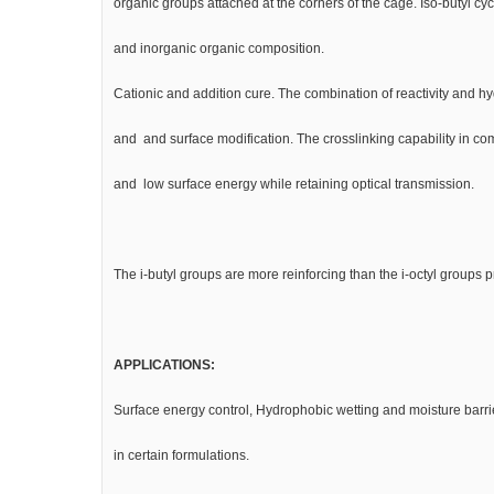
organic groups attached at the corners of the cage. Iso-butyl 
and inorganic organic composition.
Cationic and addition cure. The combination of reactivity and hyd
and and surface modification. The crosslinking capability in com
and low surface energy while retaining optical transmission.
The i-butyl groups are more reinforcing than the i-octyl groups
APPLICATIONS:
Surface energy control, Hydrophobic wetting and moisture barrie
in certain formulations.