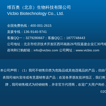
维百奥（北京）生物科技有限公司
Vicbio Biotechnology Co., Ltd.
全国免费热线：400-001-2615
直拨专线：136-9140-9741
客服QQ一：3279280667；客服QQ二：1877748443
公司地址：北京市经济技术开发区西环南路26号院嘉捷企业汇30号楼A
咨询和订购邮箱：info@vicbio.com 公司网址：www.vicbio.com
For International Inquiries & Orders
Tel: +86-13691409741
本公司声明：（1）我司不销售归类为危险品或其他违规品的产品，但由
Email: info@vicbio.com
表我司倾向宣传或有意愿销售该产品；欢迎各界朋友批评指正，我们将
Website: www.vicbio.com
牌，我司销售模式为经销销售，并非官方代理商，欢迎广大用户询价
Address: Room 603, Floor 6, Building 30A, No.26, Xihuannan Stre
©2