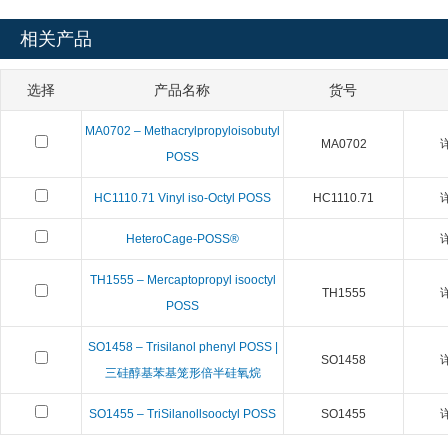
相关产品
选择
产品名称
货号
MA0702 – Methacrylpropyloisobutyl
MA0702
POSS
HC1110.71 Vinyl iso-Octyl POSS
HC1110.71
HeteroCage-POSS®
TH1555 – Mercaptopropyl isooctyl
TH1555
POSS
SO1458 – Trisilanol phenyl POSS |
SO1458
三硅醇基苯基笼形倍半硅氧烷
SO1455 – TriSilanollsooctyl POSS
SO1455