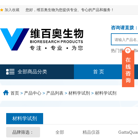
加入收藏
您好，维百奥生物为您提供专业、专心的产品和服务！
咨询请直拨：136-9
热门搜索：
B
全部商品分类
首 页
首页
>
产品中心
>
产品列表
>
材料学试剂
>
材料学试剂
材料学试剂
品牌筛选：
全部
精品仪器
GattaQua