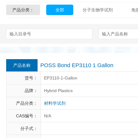
产品分类：
全部
分子生物学试剂
免
Glycon Biochem
Sterlitech
化学及生物化学试剂
材料学试剂
Echelon Biosciences
Verichem La
Affinity Biologicals
Kingfisher Biot
Epitope Diagnostics
Empire Geno
POSS Bond EP3110 1 Gallon
产品名称
Biotez Berlin
Diametra
C
货号：
EP3110-1-Gallon
Berry & Associates
Zedira
品牌：
Hybrid Plastics
产品分类：
材料学试剂
LGC Maine Standards
Biolife Sol
CAS编号：
N/A
Abbexa
AbD Serotec
Ab
分子式：