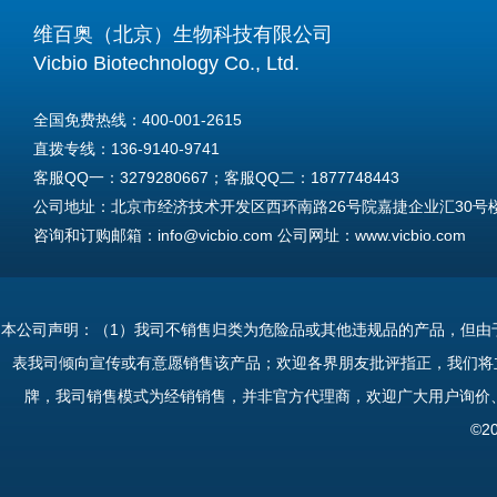
维百奥（北京）生物科技有限公司
Vicbio Biotechnology Co., Ltd.
全国免费热线：400-001-2615
直拨专线：136-9140-9741
客服QQ一：3279280667；客服QQ二：1877748443
公司地址：北京市经济技术开发区西环南路26号院嘉捷企业汇30号楼A
咨询和订购邮箱：info@vicbio.com 公司网址：www.vicbio.com
For International Inquiries & Orders
Tel: +86-13691409741
本公司声明：（1）我司不销售归类为危险品或其他违规品的产品，但由
Email: info@vicbio.com
表我司倾向宣传或有意愿销售该产品；欢迎各界朋友批评指正，我们将
Website: www.vicbio.com
牌，我司销售模式为经销销售，并非官方代理商，欢迎广大用户询价
Address: Room 603, Floor 6, Building 30A, No.26, Xihuannan Stre
©2