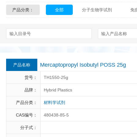
产品分类：
全部
分子生物学试剂
免
Glycon Biochem
Sterlitech
化学及生物化学试剂
材料学试剂
Echelon Biosciences
Verichem La
Affinity Biologicals
Kingfisher Biot
Epitope Diagnostics
Empire Geno
Mercaptopropyl Isobutyl POSS 25g
产品名称
Biotez Berlin
Diametra
C
货号：
TH1550-25g
Berry & Associates
Zedira
品牌：
Hybrid Plastics
产品分类：
材料学试剂
LGC Maine Standards
Biolife Sol
CAS编号：
480438-85-5
Abbexa
AbD Serotec
Ab
分子式：