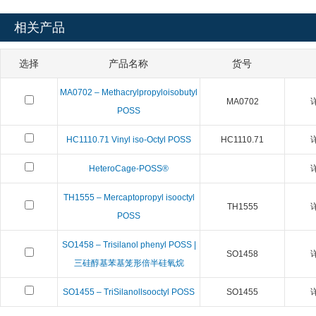
相关产品
选择
产品名称
货号
MA0702 – Methacrylpropyloisobutyl
MA0702
POSS
HC1110.71 Vinyl iso-Octyl POSS
HC1110.71
HeteroCage-POSS®
TH1555 – Mercaptopropyl isooctyl
TH1555
POSS
SO1458 – Trisilanol phenyl POSS |
SO1458
三硅醇基苯基笼形倍半硅氧烷
SO1455 – TriSilanollsooctyl POSS
SO1455