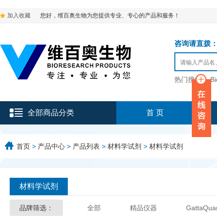
加入收藏
您好，维百奥生物为您提供专业、专心的产品和服务！
咨询请直拨：136-9
热门搜索：
B
全部商品分类
首 页
首页
>
产品中心
>
产品列表
>
材料学试剂
>
材料学试剂
材料学试剂
品牌筛选：
全部
精品仪器
GattaQua