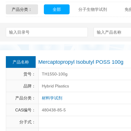
产品分类：
全部
分子生物学试剂
免
Glycon Biochem
Sterlitech
化学及生物化学试剂
材料学试剂
Echelon Biosciences
Verichem La
Affinity Biologicals
Kingfisher Biot
Epitope Diagnostics
Empire Geno
Mercaptopropyl Isobutyl POSS 100g
产品名称
Biotez Berlin
Diametra
C
货号：
TH1550-100g
Berry & Associates
Zedira
品牌：
Hybrid Plastics
产品分类：
材料学试剂
LGC Maine Standards
Biolife Sol
CAS编号：
480438-85-5
Abbexa
AbD Serotec
Ab
分子式：