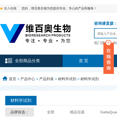
加入收藏
您好，维百奥生物为您提供专业、专心的产品和服务！
咨询请直拨：136-9
热门搜索：
B
全部商品分类
首 页
首页
>
产品中心
>
产品列表
>
材料学试剂
>
材料学试剂
材料学试剂
品牌筛选：
全部
精品仪器
GattaQua