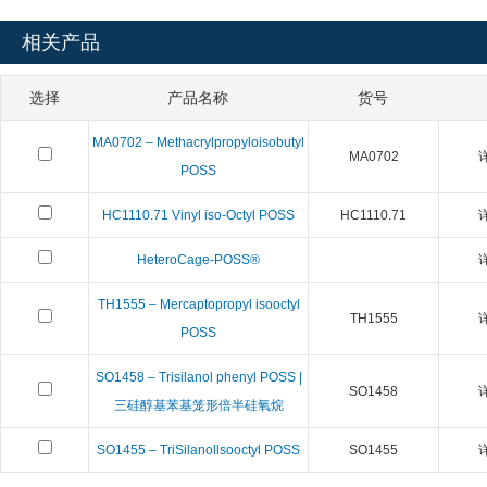
相关产品
选择
产品名称
货号
MA0702 – Methacrylpropyloisobutyl
MA0702
POSS
HC1110.71 Vinyl iso-Octyl POSS
HC1110.71
HeteroCage-POSS®
TH1555 – Mercaptopropyl isooctyl
TH1555
POSS
SO1458 – Trisilanol phenyl POSS |
SO1458
三硅醇基苯基笼形倍半硅氧烷
SO1455 – TriSilanollsooctyl POSS
SO1455