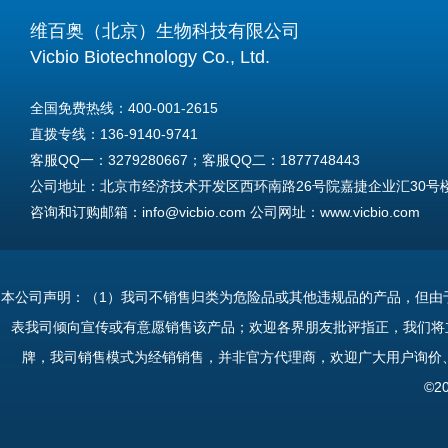
维百奥（北京）生物科技有限公司
Vicbio Biotechnology Co., Ltd.
全国免费热线：400-001-2615
直拨专线：136-9140-9741
客服QQ一：3279280667；客服QQ二：1877748443
公司地址：北京市经济技术开发区西环南路26号院嘉捷企业汇30号楼A
咨询和订购邮箱：info@vicbio.com 公司网址：www.vicbio.com
For International Inquiries & Orders
Tel: +86-13691409741
本公司声明：（1）我司不销售归类为危险品或其他违规品的产品，但由
Email: info@vicbio.com
表我司倾向宣传或有意愿销售该产品；欢迎各界朋友批评指正，我们将
Website: www.vicbio.com
牌，我司销售模式为经销销售，并非官方代理商，欢迎广大用户询价
Address: Room 603, Floor 6, Building 30A, No.26, Xihuannan Stre
©2