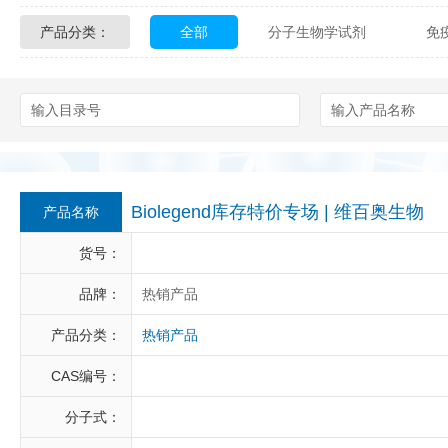
产品分类：
全部
分子生物学试剂
免
Glycon Biochem
Sterlitech
化学及生物化学试剂
材料学试剂
Echelon Biosciences
Verichem La
Affinity Biologicals
Kingfisher Biot
Epitope Diagnostics
Empire Geno
Biolegend库存特价专场 | 维百奥生物
产品名称
Biotez Berlin
Diametra
C
货号：
Berry & Associates
Zedira
品牌：
热销产品
产品分类：
热销产品
LGC Maine Standards
Biolife Sol
CAS编号：
Abbexa
AbD Serotec
Ab
分子式：