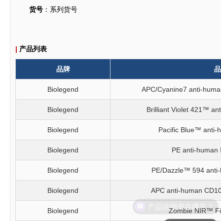
货号
：系列货号
|
产品列表
品牌
品
Biolegend
APC/Cyanine7 anti-huma
Biolegend
Brilliant Violet 421™ a
Biolegend
Pacific Blue™ anti
Biolegend
PE anti-human 
Biolegend
PE/Dazzle™ 594 anti
Biolegend
APC anti-human CD10
产品说明书在哪里？
Biolegend
Zombie NIR™ Fixa