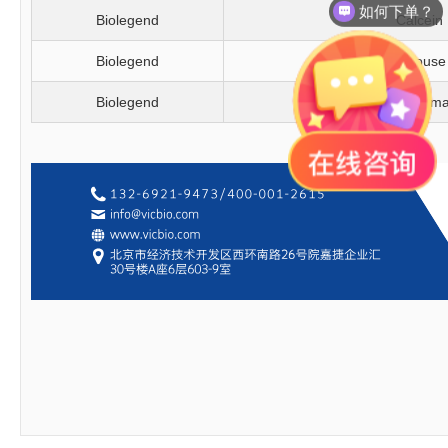
如何下单？
Biolegend
Calcein
Biolegend
Recombinant Mouse M
Biolegend
Recombinant Human 