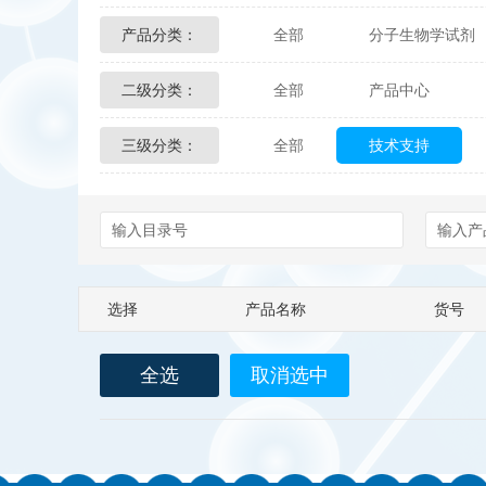
产品分类：
全部
分子生物学试剂
Glycon Biochem
Sterl
二级分类：
全部
产品中心
化学及生物化学试剂
Echelon Biosciences
三级分类：
全部
技术支持
配送方式
售后服务
Affinity Biologicals
Kin
Epitope Diagnostics
E
Biotez Berlin
Diametr
选择
产品名称
货号
Berry & Associates
Ze
全选
取消选中
LGC Maine Standards
Abbexa
AbD Serotec