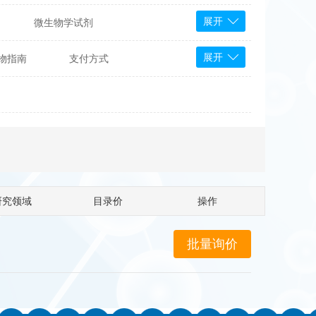
展开
微生物学试剂
PS Bioscience
展开
物指南
支付方式
产品
 Tools
Bioassay Systems
otechnology
DLD-Diagnostika
Medipan
Mediagnost
Cytodiagnostics
Katchem
研究领域
目录价
操作
Sunrise Science
micals
康为世纪