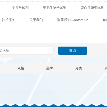
免疫学试剂
细胞生物学试剂
蛋白质研究试剂
itech
热销产品
辰辉创聚生物® (Nebulabio)
B
技术服务
关于我们
联系我们 Contact Us
购
材料学试剂
仪器及设备
耗材及常用物品
其他
Verichem Laboratories
Vicbio Biotech
Click Chemistry
技术专栏
gfisher Biotech
Vector Labs
Trilink
VICBIO Bi
mpire Genomics
ImmunAware
IBT Systems
a
ChemPep
Eagle Biosciences
Cellscript
规格
品牌
分类
dira
Hybrid Plastics
Milenia Biotec
SiChem
Biolife Solutions
Pall
Lonza
Omicron Bioche
Abnova
Active Motif