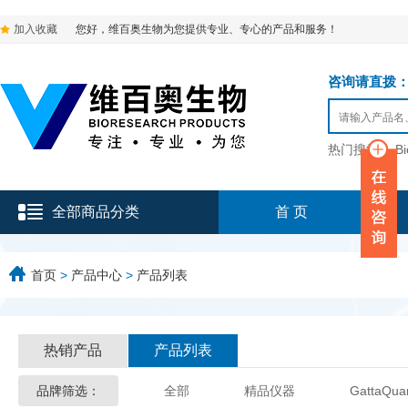
加入收藏
您好，维百奥生物为您提供专业、专心的产品和服务！
咨询请直拨：136-9
热门搜索：
B
全部商品分类
首 页
首页
>
产品中心
>
产品列表
热销产品
产品列表
品牌筛选：
全部
精品仪器
GattaQua