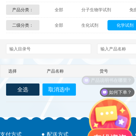
产品分类：
全部
分子生物学试剂
免
Glycon Biochem
Sterlitech
二级分类：
全部
生化试剂
化学试剂
化学及生物化学试剂
材料学试剂
Echelon Biosciences
Verichem La
Affinity Biologicals
Kingfisher Biot
Epitope Diagnostics
Empire Geno
选择
产品名称
货号
Biotez Berlin
Diametra
C
产品说明书在哪里？
全选
取消选中
Berry & Associates
Zedira
如何下单？
LGC Maine Standards
Biolife Sol
Abbexa
AbD Serotec
Ab
支付方式
配送方式
售后服务