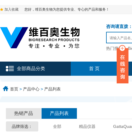
加入收藏
您好，维百奥生物为您提供专业、专心的产品和服务！
咨询请直拨：136-9
热门搜索：
B
全部商品分类
首 页
首页
>
产品中心
>
产品列表
热销产品
产品列表
品牌筛选：
全部
精品仪器
GattaQua