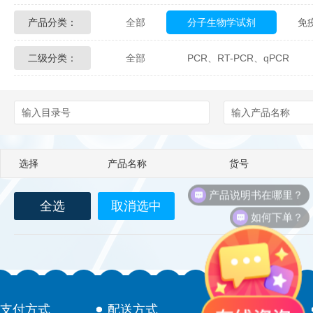
产品分类：
全部
分子生物学试剂
免
Glycon Biochem
Sterlitech
二级分类：
全部
PCR、RT-PCR、qPCR
化学及生物化学试剂
材料学试剂
Echelon Biosciences
Verichem La
Affinity Biologicals
Kingfisher Biot
Epitope Diagnostics
Empire Geno
选择
产品名称
货号
Biotez Berlin
Diametra
C
产品说明书在哪里？
全选
取消选中
Berry & Associates
Zedira
如何下单？
LGC Maine Standards
Biolife Sol
Abbexa
AbD Serotec
Ab
支付方式
配送方式
售后服务