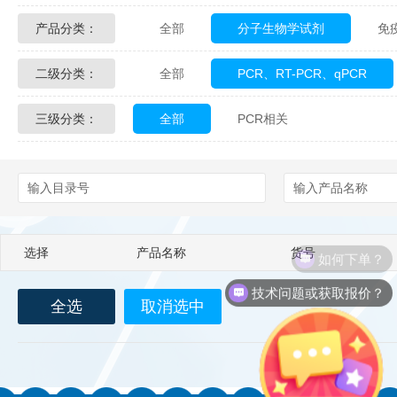
产品分类：
全部
分子生物学试剂
免
Glycon Biochem
Sterlitech
二级分类：
全部
PCR、RT-PCR、qPCR
化学及生物化学试剂
材料学试剂
Echelon Biosciences
Verichem La
三级分类：
全部
PCR相关
Affinity Biologicals
Kingfisher Biot
Epitope Diagnostics
Empire Geno
Biotez Berlin
Diametra
C
选择
产品名称
货号
如何下单？
Berry & Associates
Zedira
技术问题或获取报价？
全选
取消选中
LGC Maine Standards
Biolife Sol
Abbexa
AbD Serotec
Ab