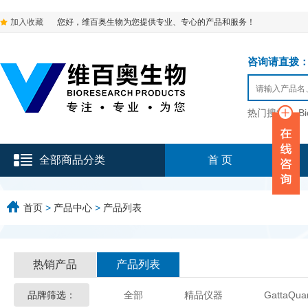
加入收藏
您好，维百奥生物为您提供专业、专心的产品和服务！
咨询请直拨：136-9
热门搜索：
B
全部商品分类
首 页
首页
>
产品中心
>
产品列表
热销产品
产品列表
品牌筛选：
全部
精品仪器
GattaQua