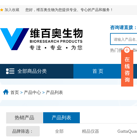
加入收藏
您好，维百奥生物为您提供专业、专心的产品和服务！
咨询请直拨：136-9
热门搜索：
B
全部商品分类
首 页
首页
>
产品中心
>
产品列表
热销产品
产品列表
品牌筛选：
全部
精品仪器
GattaQua