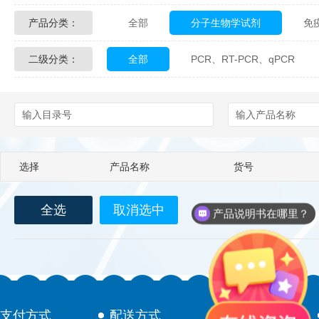
产品分类：
全部
分子生物学试剂
免
Glycon Biochem
Sterlitech
二级分类：
全部
PCR、RT-PCR、qPCR
化学及生物化学试剂
材料学试剂
Echelon Biosciences
Verichem La
Affinity Biologicals
Kingfisher Biot
Epitope Diagnostics
Empire Geno
选择
产品名称
货号
Biotez Berlin
Diametra
C
全选
取消选中
Berry & Associates
Zedira
产品说明书在哪里？
LGC Maine Standards
Biolife Sol
Abbexa
AbD Serotec
Ab
支付方式
配送方式
售后服务