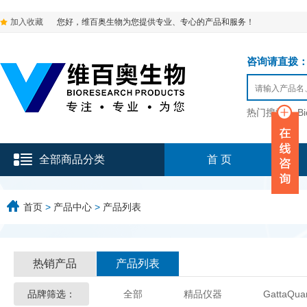
加入收藏
您好，维百奥生物为您提供专业、专心的产品和服务！
咨询请直拨：136-9
热门搜索：
B
全部商品分类
首 页
首页
>
产品中心
>
产品列表
热销产品
产品列表
品牌筛选：
全部
精品仪器
GattaQua