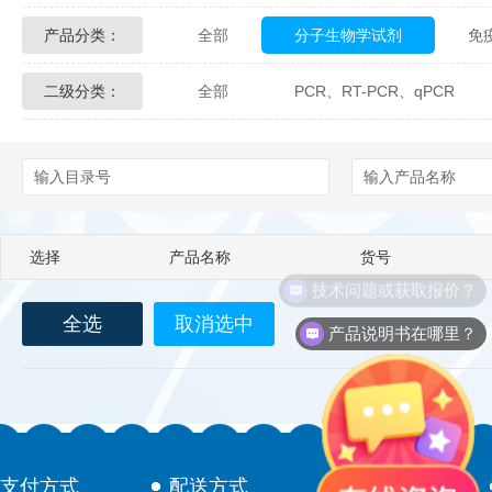
产品分类：
全部
分子生物学试剂
免
Glycon Biochem
Sterlitech
二级分类：
全部
PCR、RT-PCR、qPCR
化学及生物化学试剂
材料学试剂
Echelon Biosciences
Verichem La
Affinity Biologicals
Kingfisher Biot
Epitope Diagnostics
Empire Geno
选择
产品名称
货号
Biotez Berlin
Diametra
C
技术问题或获取报价？
全选
取消选中
Berry & Associates
Zedira
产品说明书在哪里？
LGC Maine Standards
Biolife Sol
Abbexa
AbD Serotec
Ab
支付方式
配送方式
售后服务