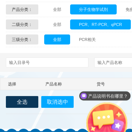
产品分类：
全部
分子生物学试剂
免
Glycon Biochem
Sterlitech
二级分类：
全部
PCR、RT-PCR、qPCR
化学及生物化学试剂
材料学试剂
Echelon Biosciences
Verichem La
三级分类：
全部
PCR相关
Affinity Biologicals
Kingfisher Biot
Epitope Diagnostics
Empire Geno
Biotez Berlin
Diametra
C
选择
产品名称
货号
Berry & Associates
Zedira
产品说明书在哪里？
全选
取消选中
LGC Maine Standards
Biolife Sol
Abbexa
AbD Serotec
Ab