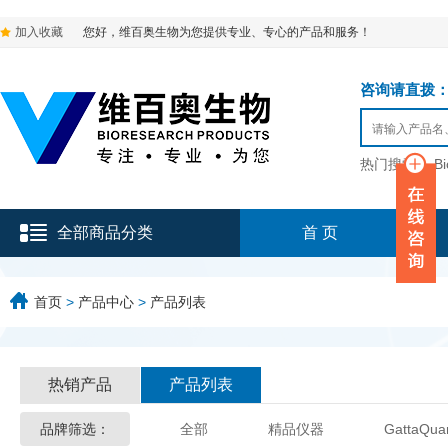
加入收藏
您好，维百奥生物为您提供专业、专心的产品和服务！
咨询请直拨：136-9
热门搜索：
B
全部商品分类
首 页
首页
>
产品中心
>
产品列表
热销产品
产品列表
品牌筛选：
全部
精品仪器
GattaQua