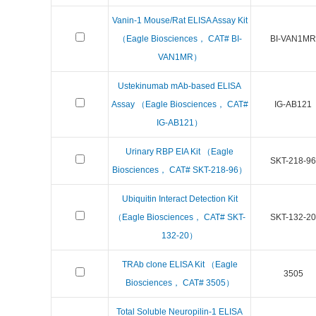
Vanin-1 Mouse/Rat ELISA Assay Kit
（Eagle Biosciences， CAT# BI-
BI-VAN1MR
VAN1MR）
Ustekinumab mAb-based ELISA
Assay （Eagle Biosciences， CAT#
IG-AB121
IG-AB121）
Urinary RBP EIA Kit （Eagle
SKT-218-96
Biosciences， CAT# SKT-218-96）
Ubiquitin Interact Detection Kit
（Eagle Biosciences， CAT# SKT-
SKT-132-20
132-20）
TRAb clone ELISA Kit （Eagle
3505
Biosciences， CAT# 3505）
Total Soluble Neuropilin-1 ELISA