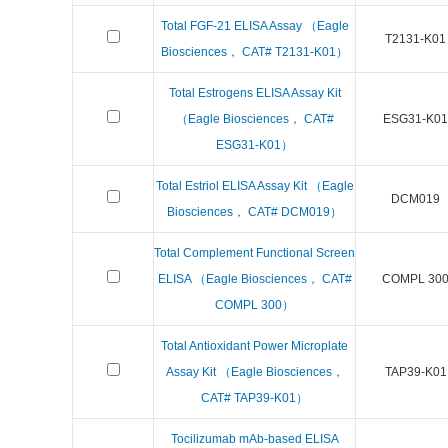
Total FGF-21 ELISA Assay （Eagle
T2131-K01
Biosciences， CAT# T2131-K01）
Total Estrogens ELISA Assay Kit
（Eagle Biosciences， CAT#
ESG31-K01
ESG31-K01）
Total Estriol ELISA Assay Kit （Eagle
DCM019
Biosciences， CAT# DCM019）
Total Complement Functional Screen
ELISA （Eagle Biosciences， CAT#
COMPL 30
COMPL 300）
Total Antioxidant Power Microplate
Assay Kit （Eagle Biosciences，
TAP39-K01
CAT# TAP39-K01）
Tocilizumab mAb-based ELISA