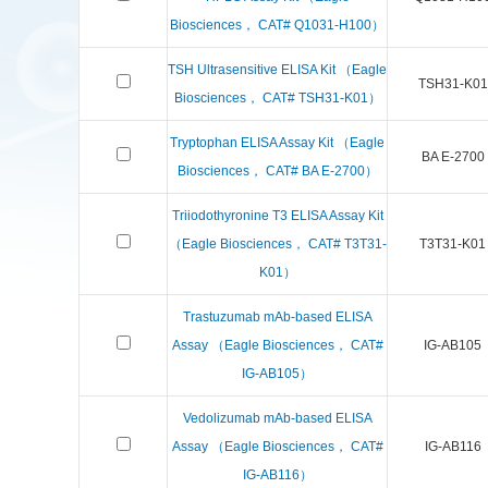
Biosciences， CAT# Q1031-H100）
TSH Ultrasensitive ELISA Kit （Eagle
TSH31-K01
Biosciences， CAT# TSH31-K01）
Tryptophan ELISA Assay Kit （Eagle
BA E-2700
Biosciences， CAT# BA E-2700）
Triiodothyronine T3 ELISA Assay Kit
（Eagle Biosciences， CAT# T3T31-
T3T31-K01
K01）
Trastuzumab mAb-based ELISA
Assay （Eagle Biosciences， CAT#
IG-AB105
IG-AB105）
Vedolizumab mAb-based ELISA
Assay （Eagle Biosciences， CAT#
IG-AB116
IG-AB116）