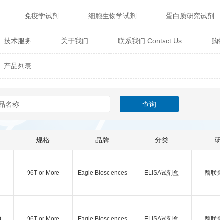
免疫学试剂
细胞生物学试剂
蛋白质研究试剂
itech
热销产品
辰辉创聚生物® (Nebulabio)
B
技术服务
关于我们
联系我们 Contact Us
购
材料学试剂
仪器及设备
耗材及常用物品
其他
Verichem Laboratories
Vicbio Biotech
Click Chemistry
产品列表
技术专栏
gfisher Biotech
Vector Labs
Trilink
VICBIO Bi
mpire Genomics
ImmunAware
IBT Systems
a
ChemPep
Eagle Biosciences
Cellscript
规格
品牌
分类
dira
Hybrid Plastics
Milenia Biotec
SiChem
Biolife Solutions
Pall
Lonza
Omicron Bioche
96T or More
Eagle Biosciences
ELISA试剂盒
酶联
Abnova
Active Motif
0
96T or More
Eagle Biosciences
ELISA试剂盒
酶联