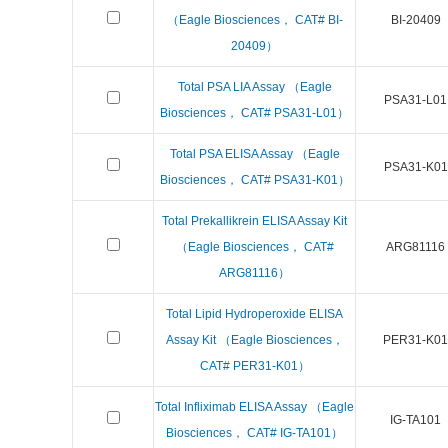
（Eagle Biosciences， CAT# BI-
BI-20409
20409）
Total PSA LIA Assay （Eagle
PSA31-L01
Biosciences， CAT# PSA31-L01）
Total PSA ELISA Assay （Eagle
PSA31-K01
Biosciences， CAT# PSA31-K01）
Total Prekallikrein ELISA Assay Kit
（Eagle Biosciences， CAT#
ARG81116
ARG81116）
Total Lipid Hydroperoxide ELISA
Assay Kit （Eagle Biosciences，
PER31-K01
CAT# PER31-K01）
Total Infliximab ELISA Assay （Eagle
IG-TA101
Biosciences， CAT# IG-TA101）