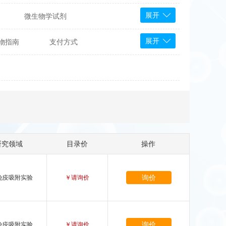
展开
微生物学试剂
PS Bioscience
展开
物指南
支付方式
产品
 Tools
Bioassay Systems
otechnology
DLD-Diagnostika
Medipan
Mediagnost
Cytodiagnostics
Katchem
研究领域
目录价
操作
Sunrise Science
micals
康为世纪
询价
免疫吸附实验
￥请询价
询价
免疫吸附实验
￥请询价