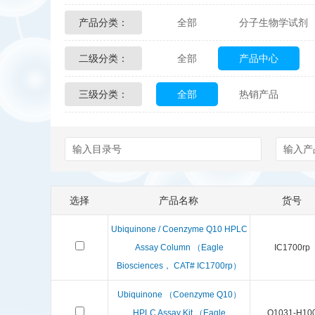
产品分类：
全部
分子生物学试剂
Glycon Biochem
Sterl
二级分类：
全部
产品中心
化学及生物化学试剂
Echelon Biosciences
三级分类：
全部
热销产品
配送方式
售后服务
Affinity Biologicals
Kin
Epitope Diagnostics
E
Biotez Berlin
Diametr
选择
产品名称
货号
Berry & Associates
Ze
Ubiquinone / Coenzyme Q10 HPLC
LGC Maine Standards
Assay Column （Eagle
IC1700rp
Biosciences， CAT# IC1700rp）
Abbexa
AbD Serotec
Ubiquinone （Coenzyme Q10）
HPLC Assay Kit （Eagle
Q1031-H10