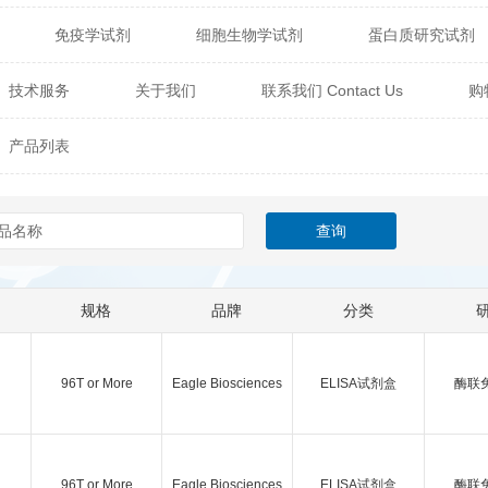
免疫学试剂
细胞生物学试剂
蛋白质研究试剂
itech
热销产品
辰辉创聚生物® (Nebulabio)
B
技术服务
关于我们
联系我们 Contact Us
购
材料学试剂
仪器及设备
耗材及常用物品
其他
Verichem Laboratories
Vicbio Biotech
Click Chemistry
产品列表
技术专栏
gfisher Biotech
Vector Labs
Trilink
VICBIO Bi
mpire Genomics
ImmunAware
IBT Systems
a
ChemPep
Eagle Biosciences
Cellscript
规格
品牌
分类
dira
Hybrid Plastics
Milenia Biotec
SiChem
Biolife Solutions
Pall
Lonza
Omicron Bioche
96T or More
Eagle Biosciences
ELISA试剂盒
酶联
Abnova
Active Motif
96T or More
Eagle Biosciences
ELISA试剂盒
酶联