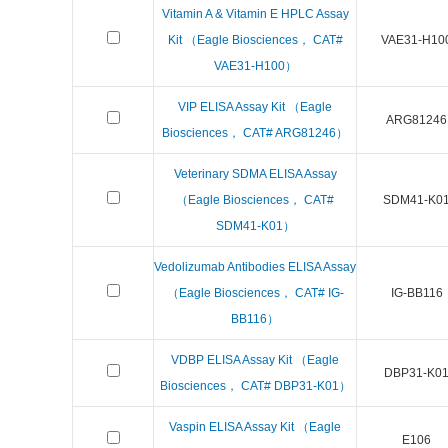
Vitamin A & Vitamin E HPLC Assay
Kit （Eagle Biosciences， CAT#
VAE31-H10
VAE31-H100）
VIP ELISA Assay Kit （Eagle
ARG81246
Biosciences， CAT# ARG81246）
Veterinary SDMA ELISA Assay
（Eagle Biosciences， CAT#
SDM41-K0
SDM41-K01）
Vedolizumab Antibodies ELISA Assay
（Eagle Biosciences， CAT# IG-
IG-BB116
BB116）
VDBP ELISA Assay Kit （Eagle
DBP31-K0
Biosciences， CAT# DBP31-K01）
Vaspin ELISA Assay Kit （Eagle
E106