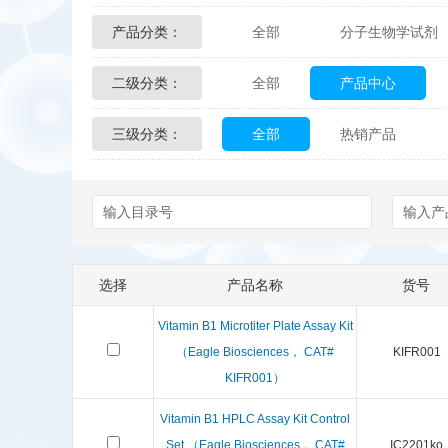
产品分类：
全部
分子生物学试剂
Glycon Biochem
Sterl
二级分类：
全部
产品中心
化学及生物化学试剂
Echelon Biosciences
三级分类：
全部
热销产品
配送方式
售后服务
Affinity Biologicals
Kin
Epitope Diagnostics
E
Biotez Berlin
Diametr
选择
产品名称
货号
Berry & Associates
Ze
Vitamin B1 Microtiter Plate Assay Kit
LGC Maine Standards
（Eagle Biosciences， CAT#
KIFR001
KIFR001）
Abbexa
AbD Serotec
Vitamin B1 HPLC Assay Kit Control
Set （Eagle Biosciences， CAT#
IC2201ko