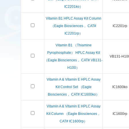
IC2201ko）
Vitamin B1 HPLC Assay Kit Column
（Eagle Biosciences， CAT#
IC2201rp
IC2201rp）
Vitamin B1 （Thiamine
Pyrophosphate） HPLC Assay Kit
VB131-H10
（Eagle Biosciences， CAT# VB131-
H100）
Vitamin A & Vitamin E HPLC Assay
Kit Control Set （Eagle
IC1600ko
Biosciences， CAT# IC1600ko）
Vitamin A & Vitamin E HPLC Assay
Kit Column （Eagle Biosciences，
IC1600rp
CAT# IC1600rp）