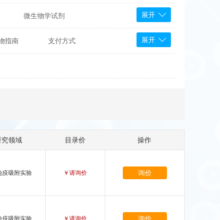
展开
微生物学试剂
PS Bioscience
展开
物指南
支付方式
产品
 Tools
Bioassay Systems
otechnology
DLD-Diagnostika
Medipan
Mediagnost
Cytodiagnostics
Katchem
研究领域
目录价
操作
Sunrise Science
micals
康为世纪
询价
免疫吸附实验
￥请询价
询价
免疫吸附实验
￥请询价