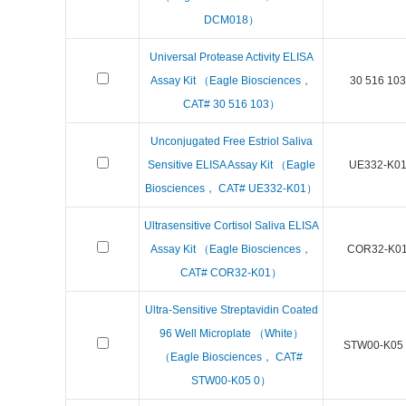
DCM018）
Universal Protease Activity ELISA
Assay Kit （Eagle Biosciences，
30 516 103
CAT# 30 516 103）
Unconjugated Free Estriol Saliva
Sensitive ELISA Assay Kit （Eagle
UE332-K0
Biosciences， CAT# UE332-K01）
Ultrasensitive Cortisol Saliva ELISA
Assay Kit （Eagle Biosciences，
COR32-K0
CAT# COR32-K01）
Ultra-Sensitive Streptavidin Coated
96 Well Microplate （White）
STW00-K05 
（Eagle Biosciences， CAT#
STW00-K05 0）