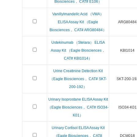
Biosciences， CAT# E106）
Vanillylmandelic Acid （VMA）
ELISA Assay Kit （Eagle
ARG80484
Biosciences， CAT# ARG80484）
Ustekinumab （Stelara） ELISA
Assay Kit （Eagle Biosciences，
KBI1014
CAT# KBI1014）
Urine Creatinine Detection Kit
（Eagle Biosciences， CAT# SKT-
SKT-200-19
200-192）
Urinary Isoprostane ELISA Assay Kit
（Eagle Biosciences， CAT# ISO34-
ISO34-K01
K01）
Urinary Cortisol ELISA Assay Kit
（Eagle Biosciences， CAT#
DCM018