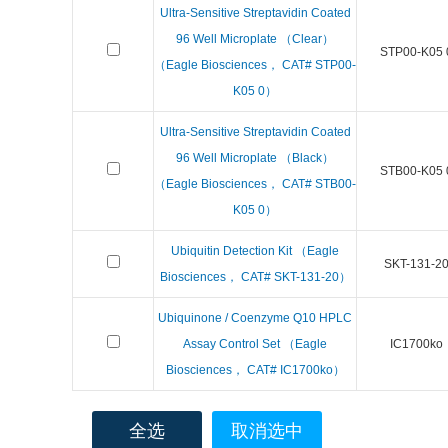
Ultra-Sensitive Streptavidin Coated
96 Well Microplate （Clear）
STP00-K05 
（Eagle Biosciences， CAT# STP00-
K05 0）
Ultra-Sensitive Streptavidin Coated
96 Well Microplate （Black）
STB00-K05 
（Eagle Biosciences， CAT# STB00-
K05 0）
Ubiquitin Detection Kit （Eagle
SKT-131-2
Biosciences， CAT# SKT-131-20）
Ubiquinone / Coenzyme Q10 HPLC
Assay Control Set （Eagle
IC1700ko
Biosciences， CAT# IC1700ko）
全选
取消选中