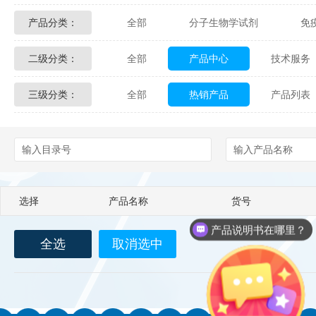
产品分类：
全部
分子生物学试剂
免
Glycon Biochem
Sterlitech
二级分类：
全部
产品中心
技术服务
化学及生物化学试剂
材料学试剂
Echelon Biosciences
Verichem La
三级分类：
全部
热销产品
产品列表
配送方式
售后服务
技术
Affinity Biologicals
Kingfisher Biot
Epitope Diagnostics
Empire Geno
Biotez Berlin
Diametra
C
选择
产品名称
货号
Berry & Associates
Zedira
产品说明书在哪里？
全选
取消选中
LGC Maine Standards
Biolife Sol
Abbexa
AbD Serotec
Ab