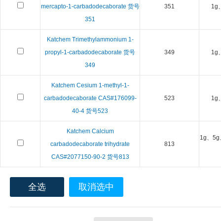
mercapto-1-carbadodecaborate 货号
351
1g
351
Katchem Trimethylammonium 1-
propyl-1-carbadodecaborate 货号
349
1g
349
Katchem Cesium 1-methyl-1-
carbadodecaborate CAS#176099-
523
1g
40-4 货号523
Katchem Calcium
1g、5g
carbadodecaborate trihydrate
813
CAS#2077150-90-2 货号813
全选
取消选中