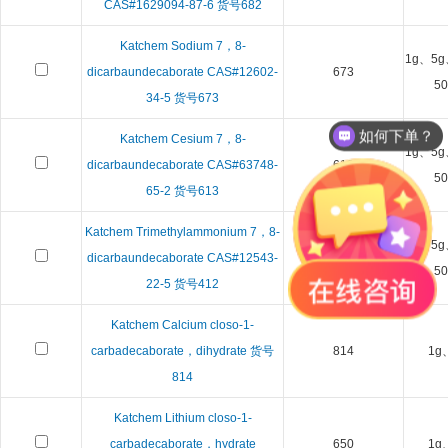
CAS#1629094-87-6 货号682
Katchem Sodium 7，8-
1g、5g
dicarbaundecaborate CAS#12602-
673
5
34-5 货号673
如何下单？
Katchem Cesium 7，8-
1g、5g
dicarbaundecaborate CAS#63748-
613
5
65-2 货号613
Katchem Trimethylammonium 7，8-
1g、5g
dicarbaundecaborate CAS#12543-
412
5
22-5 货号412
Katchem Calcium closo-1-
carbadecaborate，dihydrate 货号
814
1g
814
Katchem Lithium closo-1-
carbadecaborate，hydrate
650
1g