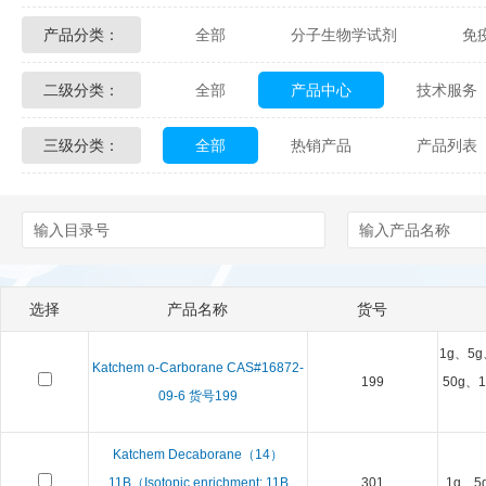
产品分类：
全部
分子生物学试剂
免
Glycon Biochem
Sterlitech
二级分类：
全部
产品中心
技术服务
化学及生物化学试剂
材料学试剂
Echelon Biosciences
Verichem La
三级分类：
全部
热销产品
产品列表
配送方式
售后服务
技术
Affinity Biologicals
Kingfisher Biot
Epitope Diagnostics
Empire Geno
Biotez Berlin
Diametra
C
选择
产品名称
货号
Berry & Associates
Zedira
1g、5g
Katchem o-Carborane CAS#16872-
LGC Maine Standards
Biolife Sol
199
50g、1
09-6 货号199
Abbexa
AbD Serotec
Ab
Katchem Decaborane（14）
11B（Isotopic enrichment: 11B
301
1g、5