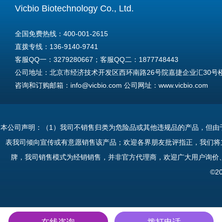
Vicbio Biotechnology Co., Ltd.
全国免费热线：400-001-2615
直拨专线：136-9140-9741
客服QQ一：3279280667；客服QQ二：1877748443
公司地址：北京市经济技术开发区西环南路26号院嘉捷企业汇30号楼A
咨询和订购邮箱：info@vicbio.com 公司网址：www.vicbio.com
For International Inquiries & Orders
Tel: +86-13691409741
本公司声明：（1）我司不销售归类为危险品或其他违规品的产品，但由
Email: info@vicbio.com
表我司倾向宣传或有意愿销售该产品；欢迎各界朋友批评指正，我们将
Website: www.vicbio.com
牌，我司销售模式为经销销售，并非官方代理商，欢迎广大用户询价
Address: Room 603, Floor 6, Building 30A, No.26, Xihuannan Stre
©2
在线咨询
拨打电话