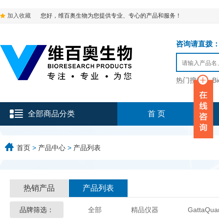
加入收藏
您好，维百奥生物为您提供专业、专心的产品和服务！
咨询请直拨：136-9
热门搜索：
B
全部商品分类
首 页
首页
>
产品中心
>
产品列表
热销产品
产品列表
品牌筛选：
全部
精品仪器
GattaQua