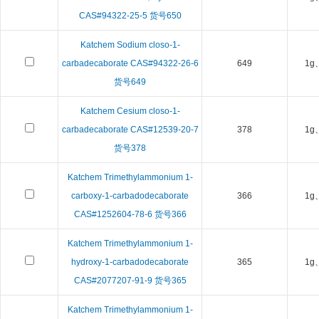
CAS#94322-25-5 货号650
Katchem Sodium closo-1-
carbadecaborate CAS#94322-26-6
649
1g
货号649
Katchem Cesium closo-1-
carbadecaborate CAS#12539-20-7
378
1g
货号378
Katchem Trimethylammonium 1-
carboxy-1-carbadodecaborate
366
1g
CAS#1252604-78-6 货号366
Katchem Trimethylammonium 1-
hydroxy-1-carbadodecaborate
365
1g
CAS#2077207-91-9 货号365
Katchem Trimethylammonium 1-