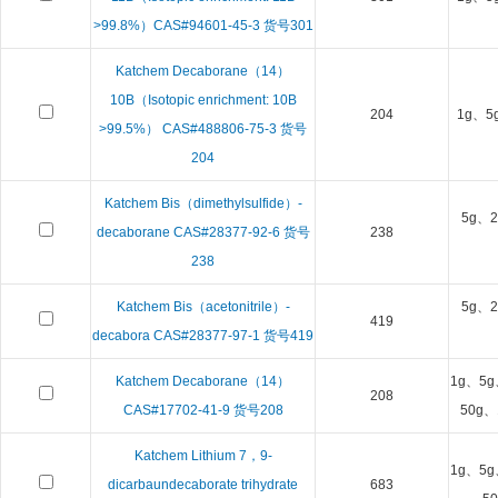
>99.8%）CAS#94601-45-3 货号301
Katchem Decaborane（14）
10B（Isotopic enrichment: 10B
204
1g、5
>99.5%） CAS#488806-75-3 货号
204
Katchem Bis（dimethylsulfide）-
5g、2
decaborane CAS#28377-92-6 货号
238
238
Katchem Bis（acetonitrile）-
5g、2
419
decabora CAS#28377-97-1 货号419
Katchem Decaborane（14）
1g、5g
208
CAS#17702-41-9 货号208
50g、
Katchem Lithium 7，9-
1g、5g
dicarbaundecaborate trihydrate
683