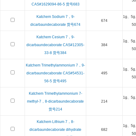
5
CAS#1629094-86-5 货号683
Katchem Sodium 7，9-
1g、5g
674
dicarbaundecaborate 货号674
5
Katchem Cesium 7，9-
1g、5g
dicarbaundecaborate CAS#12305-
384
5
33-8 货号384
Katchem Trimethylammonium 7，9-
1g、5g
dicarbaundecaborate CAS#54531-
495
5
56-5 货号495
Katchem Trimethylammonium 7-
1g、5g
methyl-7，8-dicarbaundecaborate
214
货号214
Katchem Lithium 7，8-
1g、5g
dicarbaundecaborate dihydrate
682
5