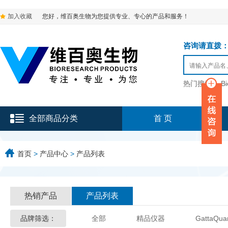
加入收藏
您好，维百奥生物为您提供专业、专心的产品和服务！
咨询请直拨：136-9
热门搜索：
B
全部商品分类
首 页
首页
>
产品中心
>
产品列表
热销产品
产品列表
品牌筛选：
全部
精品仪器
GattaQua