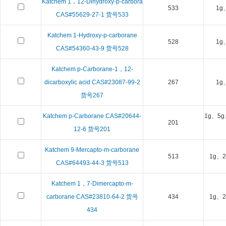
Katchem 1，12-Dihydroxy-p-carbora
533
1g
CAS#55629-27-1 货号533
Katchem 1-Hydroxy-p-carborane
528
1g
CAS#54360-43-9 货号528
Katchem p-Carborane-1，12-
dicarboxylic acid CAS#23087-99-2
267
1g
货号267
Katchem p-Carborane CAS#20644-
1g、5g
201
12-6 货号201
Katchem 9-Mercapto-m-carborane
513
1g、2
CAS#64493-44-3 货号513
Katchem 1，7-Dimercapto-m-
carborane CAS#23810-64-2 货号
434
1g、2
434