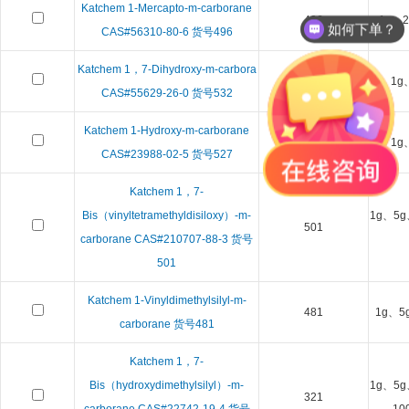
Katchem 1-Mercapto-m-carborane
496
1g、2
如何下单？
CAS#56310-80-6 货号496
Katchem 1，7-Dihydroxy-m-carbora
532
1g
CAS#55629-26-0 货号532
Katchem 1-Hydroxy-m-carborane
527
1g
CAS#23988-02-5 货号527
Katchem 1，7-
Bis（vinyltetramethyldisiloxy）-m-
1g、5g
501
carborane CAS#210707-88-3 货号
501
Katchem 1-Vinyldimethylsilyl-m-
481
1g、5
carborane 货号481
Katchem 1，7-
Bis（hydroxydimethylsilyl）-m-
1g、5g
321