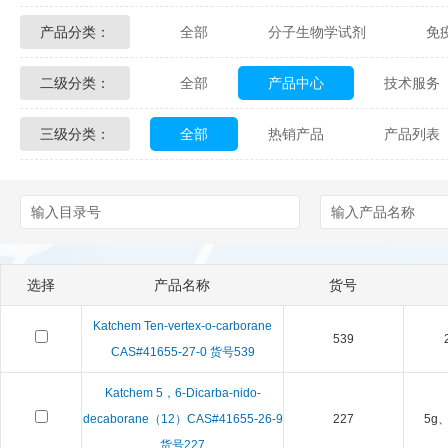
产品分类：
全部
分子生物学试剂
免
Glycon Biochem
Sterlitech
二级分类：
全部
产品中心
技术服务
化学及生物化学试剂
材料学试剂
Echelon Biosciences
Verichem La
三级分类：
全部
热销产品
产品列表
配送方式
售后服务
技术
Affinity Biologicals
Kingfisher Biot
Epitope Diagnostics
Empire Geno
Biotez Berlin
Diametra
C
选择
产品名称
货号
Berry & Associates
Zedira
Katchem Ten-vertex-o-carborane
539
LGC Maine Standards
Biolife Sol
CAS#41655-27-0 货号539
Katchem 5，6-Dicarba-nido-
Abbexa
AbD Serotec
Ab
decaborane（12）CAS#41655-26-9
227
5g、
货号227