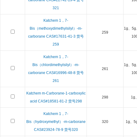
carborane CAS#22742-19-4 货号
10
321
Katchem 1，7-
Bis（methoxydimethylsilyl）-m-
1g、5g
259
carborane CAS#17631-41-3 货号
10
259
Katchem 1，7-
Bis（chlordimethylsilyl）-m-
1g、5g
261
carborane CAS#16996-48-8 货号
10
261
Katchem m-Carborane-1-carboxylic
298
1g
acid CAS#18581-81-2 货号298
Katchem 1，7-
Bis（hydroxymethyl）-m-carborane
320
1g、5
CAS#23924-78-9 货号320