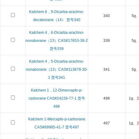
Katchem 6，9-Dicarba-arachno-
340
5g、
decaborane（14） 货号340
Katchem 4，6-Dicarba-arachno-
nonaborane（13）CAS#17653-38-2
339
5g、
货号339
Katchem 4，5-Dicarba-arachno-
nonaborane（13）CAS#113678-30-
341
5g、
1 货号341
Katchem 1，12-Dimercapto-p-
carborane CAS#24228-77-1 货号
498
1g、2
498
Katchem 1-Mercapto-p-carborane
497
1g、2
CAS#69985-41-7 货号497