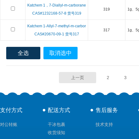
Katchem 1，7-Diallyl-m-carborane
319
1g、5
CAS#1232168-57-8 货号319
Katchem 1-Allyl-7-methyl-m-carbor
317
1g、5
CAS#20670-09-1 货号317
全选
取消选中
上一页
2
3
支付方式
配送方式
售后服务
对公转账
干冰包裹
技术支持
收货须知