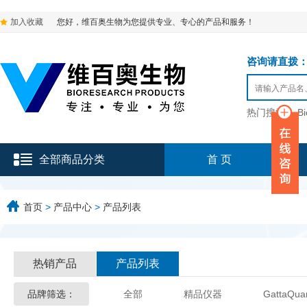
加入收藏
您好，维百奥生物为您提供专业、专心的产品和服务！
咨询请直拨：136-9
热门搜索：
B
全部商品分类
首 页
首页
>
产品中心
>
产品列表
热销产品
产品列表
品牌筛选：
全部
精品仪器
GattaQua