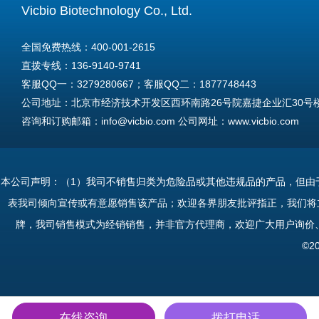
Vicbio Biotechnology Co., Ltd.
全国免费热线：400-001-2615
直拨专线：136-9140-9741
客服QQ一：3279280667；客服QQ二：1877748443
公司地址：北京市经济技术开发区西环南路26号院嘉捷企业汇30号楼A
咨询和订购邮箱：info@vicbio.com 公司网址：www.vicbio.com
For International Inquiries & Orders
Tel: +86-13691409741
本公司声明：（1）我司不销售归类为危险品或其他违规品的产品，但由
Email: info@vicbio.com
表我司倾向宣传或有意愿销售该产品；欢迎各界朋友批评指正，我们将
Website: www.vicbio.com
牌，我司销售模式为经销销售，并非官方代理商，欢迎广大用户询价
Address: Room 603, Floor 6, Building 30A, No.26, Xihuannan Stre
©2
在线咨询
拨打电话