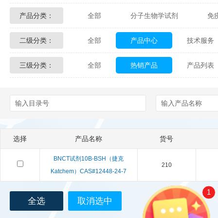
产品分类：
全部
分子生物学试剂
免
Glycon Biochem
Sterlitech
二级分类：
全部
产品中心
技术服务
化学及生物化学试剂
材料学试剂
Echelon Biosciences
Verichem La
三级分类：
全部
热销产品
产品列表
配送方式
售后服务
技术
Affinity Biologicals
Kingfisher Biot
Epitope Diagnostics
Empire Geno
Biotez Berlin
Diametra
C
选择
产品名称
货号
Berry & Associates
Zedira
BNCT试剂10B-BSH（捷克
210
LGC Maine Standards
Biolife Sol
Katchem）CAS#12448-24-7
1
Abbexa
AbD Serotec
Ab
全选
取消选中