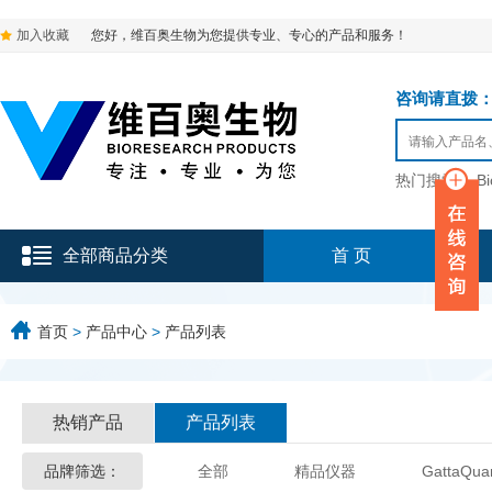
加入收藏
您好，维百奥生物为您提供专业、专心的产品和服务！
咨询请直拨：136-9
热门搜索：
B
全部商品分类
首 页
首页
>
产品中心
>
产品列表
热销产品
产品列表
品牌筛选：
全部
精品仪器
GattaQua