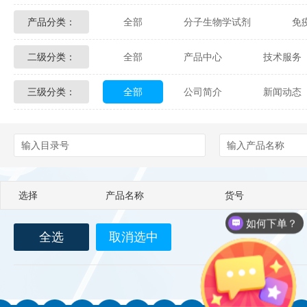
产品分类：
全部
分子生物学试剂
免
Glycon Biochem
Sterlitech
二级分类：
全部
产品中心
技术服务
化学及生物化学试剂
材料学试剂
Echelon Biosciences
Verichem La
三级分类：
全部
公司简介
新闻动态
配送方式
售后服务
技术
Affinity Biologicals
Kingfisher Biot
Epitope Diagnostics
Empire Geno
Biotez Berlin
Diametra
C
选择
产品名称
货号
Berry & Associates
Zedira
如何下单？
全选
取消选中
LGC Maine Standards
Biolife Sol
Abbexa
AbD Serotec
Ab