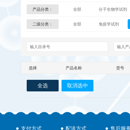
产品分类：
全部
分子生物学试剂
Glycon Biochem
Sterl
二级分类：
全部
免疫学试剂
化学及生物化学试剂
Echelon Biosciences
Affinity Biologicals
Kin
Epitope Diagnostics
E
选择
产品名称
货号
Biotez Berlin
Diametr
全选
取消选中
Berry & Associates
Ze
LGC Maine Standards
Abbexa
AbD Serotec
支付方式
配送方式
售后服