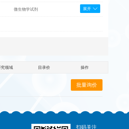
展开
微生物学试剂
PS Bioscience
产品
 Tools
Bioassay Systems
otechnology
DLD-Diagnostika
Medipan
Mediagnost
研究领域
目录价
操作
Cytodiagnostics
Katchem
Sunrise Science
micals
康为世纪
扫码关注