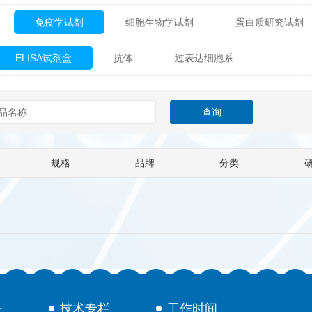
免疫学试剂
细胞生物学试剂
蛋白质研究试剂
itech
热销产品
辰辉创聚生物® (Nebulabio)
B
ELISA试剂盒
抗体
过表达细胞系
材料学试剂
仪器及设备
耗材及常用物品
其他
Verichem Laboratories
Vicbio Biotech
Click Chemistry
gfisher Biotech
Vector Labs
Trilink
VICBIO Bi
mpire Genomics
ImmunAware
IBT Systems
规格
品牌
分类
a
ChemPep
Eagle Biosciences
Cellscript
dira
Hybrid Plastics
Milenia Biotec
SiChem
Biolife Solutions
Pall
Lonza
Omicron Bioche
Abnova
Active Motif
务
技术专栏
工作时间