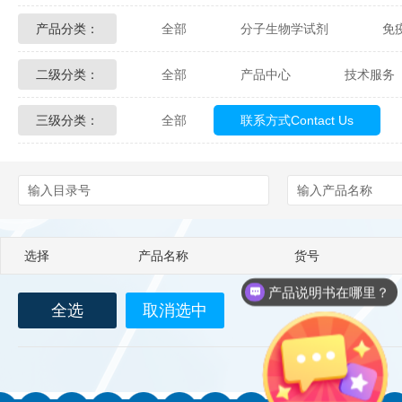
产品分类：
全部
分子生物学试剂
免
Glycon Biochem
Sterlitech
二级分类：
全部
产品中心
技术服务
化学及生物化学试剂
材料学试剂
Echelon Biosciences
Verichem La
三级分类：
全部
联系方式Contact Us
配送方式
售后服务
技术
Affinity Biologicals
Kingfisher Biot
Epitope Diagnostics
Empire Geno
Biotez Berlin
Diametra
C
选择
产品名称
货号
Berry & Associates
Zedira
产品说明书在哪里？
全选
取消选中
LGC Maine Standards
Biolife Sol
Abbexa
AbD Serotec
Ab