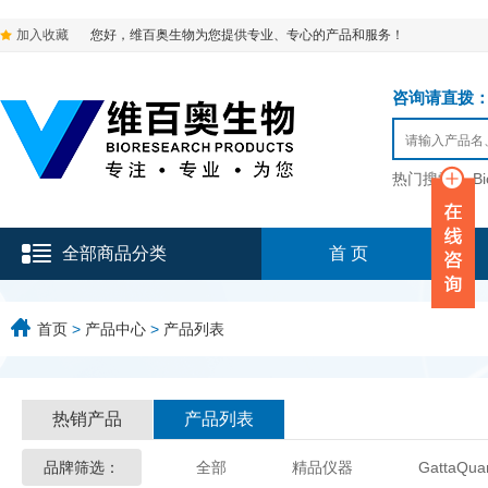
加入收藏
您好，维百奥生物为您提供专业、专心的产品和服务！
咨询请直拨：136-9
热门搜索：
B
全部商品分类
首 页
首页
>
产品中心
>
产品列表
热销产品
产品列表
品牌筛选：
全部
精品仪器
GattaQua