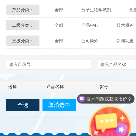
产品分类：
全部
分子生物学试剂
免
Glycon Biochem
Sterlitech
二级分类：
全部
产品中心
技术服务
化学及生物化学试剂
材料学试剂
Echelon Biosciences
Verichem La
三级分类：
全部
公司简介
新闻动态
配送方式
售后服务
技术
Affinity Biologicals
Kingfisher Biot
Epitope Diagnostics
Empire Geno
Biotez Berlin
Diametra
C
选择
产品名称
货号
Berry & Associates
Zedira
技术问题或获取报价？
全选
取消选中
LGC Maine Standards
Biolife Sol
Abbexa
AbD Serotec
Ab