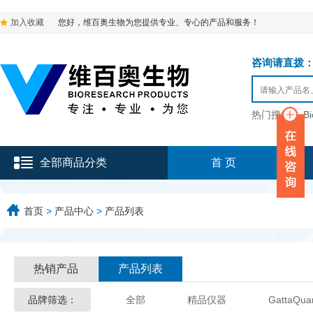
加入收藏
您好，维百奥生物为您提供专业、专心的产品和服务！
咨询请直拨：136-9
热门搜索：
B
全部商品分类
首 页
首页
>
产品中心
>
产品列表
热销产品
产品列表
品牌筛选：
全部
精品仪器
GattaQua