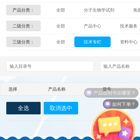
产品分类：
全部
分子生物学试剂
免
Glycon Biochem
Sterlitech
二级分类：
全部
产品中心
技术服务
化学及生物化学试剂
材料学试剂
Echelon Biosciences
Verichem La
三级分类：
全部
技术专栏
资料中心
配送方式
售后服务
技术
Affinity Biologicals
Kingfisher Biot
Epitope Diagnostics
Empire Geno
Biotez Berlin
Diametra
C
选择
产品名称
货号
产品说明书在哪里？
Berry & Associates
Zedira
如何下单？
全选
取消选中
LGC Maine Standards
Biolife Sol
Abbexa
AbD Serotec
Ab