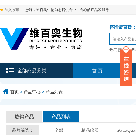
加入收藏
您好，维百奥生物为您提供专业、专心的产品和服务！
咨询请直拨：136-9
热门搜索：
B
全部商品分类
首 页
首页
>
产品中心
>
产品列表
热销产品
产品列表
品牌筛选：
全部
精品仪器
GattaQua