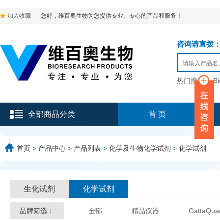
加入收藏
您好，维百奥生物为您提供专业、专心的产品和服务！
咨询请直拨：136-9
热门搜索：
B
全部商品分类
首 页
首页
>
产品中心
>
产品列表
>
化学及生物化学试剂
>
化学试剂
生化试剂
化学试剂
品牌筛选：
全部
精品仪器
GattaQua