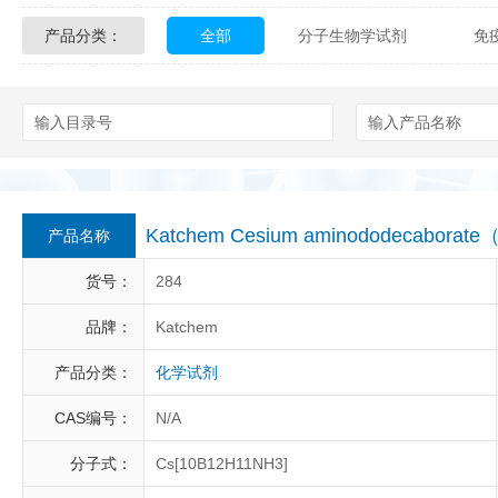
产品分类：
全部
分子生物学试剂
免
Glycon Biochem
Sterlitech
化学及生物化学试剂
材料学试剂
Echelon Biosciences
Verichem La
Affinity Biologicals
Kingfisher Biot
Epitope Diagnostics
Empire Geno
Katchem Cesium aminododecabora
产品名称
Biotez Berlin
Diametra
C
货号：
284
Berry & Associates
Zedira
品牌：
Katchem
产品分类：
化学试剂
LGC Maine Standards
Biolife Sol
CAS编号：
N/A
Abbexa
AbD Serotec
Ab
分子式：
Cs[10B12H11NH3]