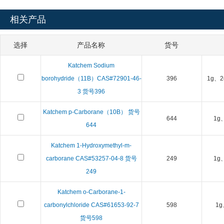
相关产品
选择
产品名称
货号
Katchem Sodium
borohydride（11B）CAS#72901-46-
396
1g、2
3 货号396
Katchem p-Carborane（10B） 货号
644
1g
644
Katchem 1-Hydroxymethyl-m-
carborane CAS#53257-04-8 货号
249
1g
249
Katchem o-Carborane-1-
carbonylchloride CAS#61653-92-7
598
1g
货号598