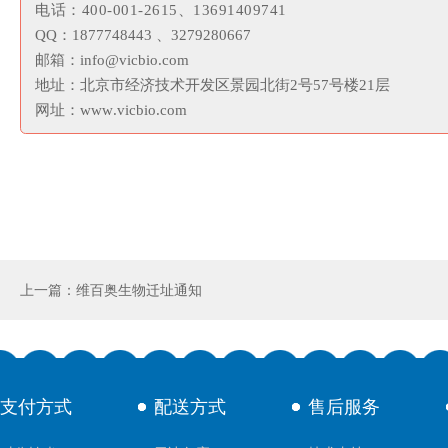
电
话
：
4
0
0
-
0
0
1
-
2
6
1
5
、
1
3
6
9
1
4
0
9
7
4
1
Q
Q
：
1
8
7
7
7
4
8
4
4
3
、
3
2
7
9
2
8
0
6
6
7
邮
箱
：
i
n
f
o
@
v
i
c
b
i
o
.
c
o
m
地
址
：
北
京
市
经
济
技
术
开
发
区
景
园
北
街
2
号
5
7
号
楼
2
1
层
网
址
：
w
w
w
.
v
i
c
b
i
o
.
c
o
m
上一篇：维百奥生物迁址通知
支付方式
配送方式
售后服务