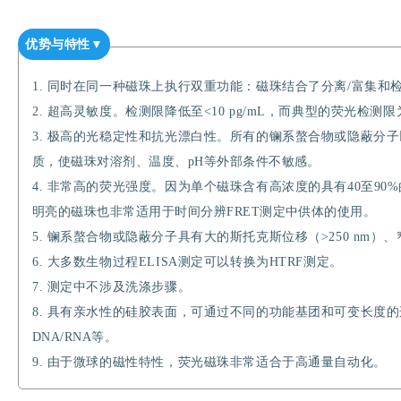
优势与特性
▼
1.
同时在同一种磁珠上执行双重功能：磁珠结合了分离/富集和
2. 超高灵敏度。检测限降低至<10 pg/mL，而典型的荧光检测限为1
3. 极高的光稳定性和抗光漂白性。所有的镧系螯合物或隐蔽分
质，使磁珠对溶剂、温度、pH等外部条件不敏感。
4. 非常高的荧光强度。因为单个磁珠含有高浓度的具有40至9
明亮的磁珠也非常适用于时间分辨FRET测定中供体的使用。
5. 镧系螯合物或隐蔽分子具有大的斯托克斯位移（>250 nm）、
6. 大多数生物过程ELISA测定可以转换为HTRF测定。
7. 测定中不涉及洗涤步骤。
8. 具有亲水性的硅胶表面，可通过不同的功能基团和可变长度
DNA/RNA等。
9. 由于微球的磁性特性，荧光磁珠非常适合于高通量自动
化。