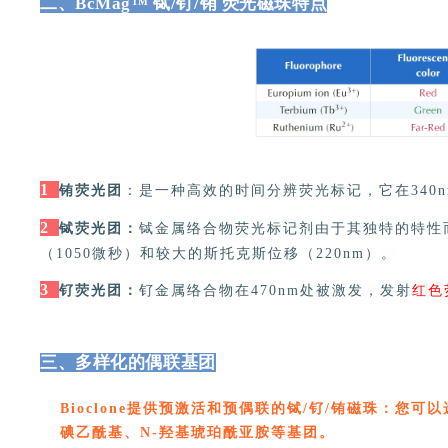
二、BcMag™ 铽/钌/铕 荧光磁珠特点
1
铕荧光团
：是一种高效的时间分辨荧光标记，它在340n
2
铽荧光团：
铽
金属络合物荧光标记剂由于其独特的特性而
（1050微秒）和较大的斯托克斯位移（220nm）
。
3
钌荧光团：
钌
金属络合物在470nm处被激发，发射
红色
三、多样化的偶联基团
Bioclone提供预激活和预偶联的铽/钌/铕磁珠：
碘乙酰基、N-羟基琥珀酰亚胺等基团。