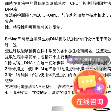
细菌在血液中的最低菌落形成单位（CFU）检测限制因方法和目
DNA富
集法的检测限也为10 CFU/mL。与传统的血培养技术相比
复杂
性、特异性和可用性相关的限制。
BcMag™简易血液微生物DNA提取试剂盒专门设计用于高
珠，这
些磁珠以能够捕捉血样中常见的各种微生物而闻名。这些微
产品说明书在哪里？
提取过程非常简单，包括四个主要步骤：
1.除去宿主DNA：在这一初始步骤中，该试剂盒有效地去除
如何下单？
2.磁珠捕捉：使用BcMag™微生物捕捉磁珠捕捉样本中的
3.微生物裂解：然后使用试剂盒提供的通用裂解缓冲液裂
这些
方法都可能损害DNA完整性。该缓冲液温和，并且与下游应
4.上清液收集：在裂解后，清洁的微生物DNA存在于上清