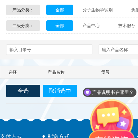
产品分类：
全部
分子生物学试剂
免
Glycon Biochem
Sterlitech
二级分类：
全部
产品中心
技术服务
化学及生物化学试剂
材料学试剂
Echelon Biosciences
Verichem La
配送方式
售后服务
技术
Affinity Biologicals
Kingfisher Biot
Epitope Diagnostics
Empire Geno
选择
产品名称
货号
Biotez Berlin
Diametra
C
产品说明书在哪里？
全选
取消选中
Berry & Associates
Zedira
如何下单？
LGC Maine Standards
Biolife Sol
Abbexa
AbD Serotec
Ab
支付方式
配送方式
售后服务