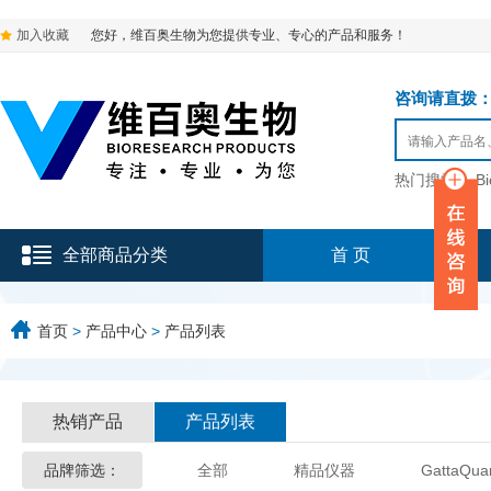
加入收藏
您好，维百奥生物为您提供专业、专心的产品和服务！
咨询请直拨：136-9
热门搜索：
B
全部商品分类
首 页
首页
>
产品中心
>
产品列表
热销产品
产品列表
品牌筛选：
全部
精品仪器
GattaQua