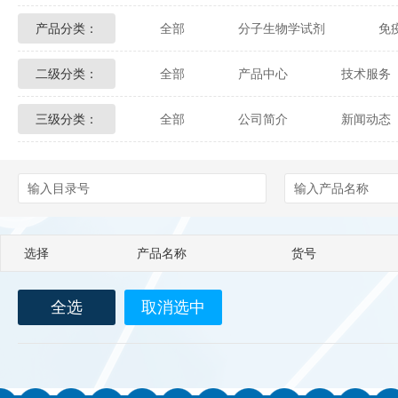
产品分类：
全部
分子生物学试剂
免
Glycon Biochem
Sterlitech
二级分类：
全部
产品中心
技术服务
化学及生物化学试剂
材料学试剂
Echelon Biosciences
Verichem La
三级分类：
全部
公司简介
新闻动态
配送方式
售后服务
技术
Affinity Biologicals
Kingfisher Biot
Epitope Diagnostics
Empire Geno
Biotez Berlin
Diametra
C
选择
产品名称
货号
Berry & Associates
Zedira
全选
取消选中
LGC Maine Standards
Biolife Sol
Abbexa
AbD Serotec
Ab