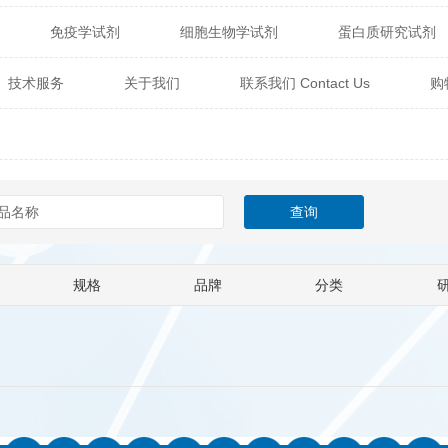
免疫学试剂
细胞生物学试剂
蛋白质研究试剂
itech
热销产品
辰辉创聚生物® (Nebulabio)
B
技术服务
关于我们
联系我们 Contact Us
购
材料学试剂
仪器及设备
耗材及常用物品
其他
Verichem Laboratories
Vicbio Biotech
Click Chemistry
技术专栏
gfisher Biotech
Vector Labs
Trilink
VICBIO Bi
mpire Genomics
ImmunAware
IBT Systems
a
ChemPep
Eagle Biosciences
Cellscript
规格
品牌
分类
dira
Hybrid Plastics
Milenia Biotec
SiChem
Biolife Solutions
Pall
Lonza
Omicron Bioche
Abnova
Active Motif