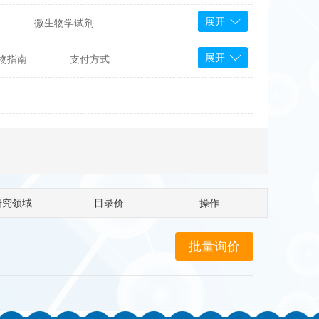
展开
微生物学试剂
PS Bioscience
展开
物指南
支付方式
产品
 Tools
Bioassay Systems
otechnology
DLD-Diagnostika
Medipan
Mediagnost
Cytodiagnostics
Katchem
研究领域
目录价
操作
Sunrise Science
micals
康为世纪