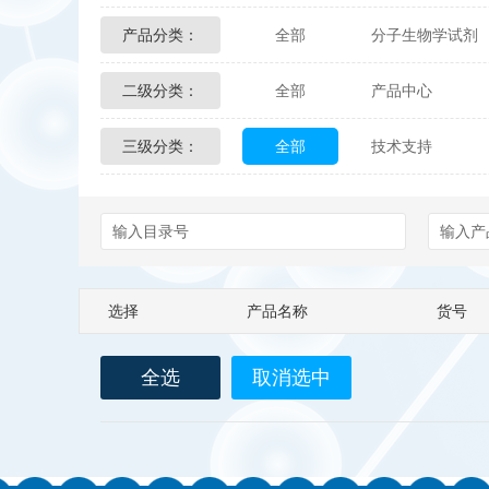
产品分类：
全部
分子生物学试剂
Glycon Biochem
Sterl
二级分类：
全部
产品中心
化学及生物化学试剂
Echelon Biosciences
三级分类：
全部
技术支持
配送方式
售后服务
Affinity Biologicals
Kin
Epitope Diagnostics
E
Biotez Berlin
Diametr
选择
产品名称
货号
Berry & Associates
Ze
全选
取消选中
LGC Maine Standards
Abbexa
AbD Serotec