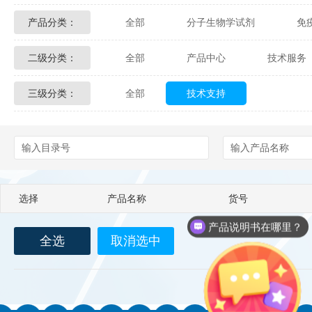
产品分类：
全部
分子生物学试剂
免
Glycon Biochem
Sterlitech
二级分类：
全部
产品中心
技术服务
化学及生物化学试剂
材料学试剂
Echelon Biosciences
Verichem La
三级分类：
全部
技术支持
配送方式
售后服务
技术
Affinity Biologicals
Kingfisher Biot
Epitope Diagnostics
Empire Geno
Biotez Berlin
Diametra
C
选择
产品名称
货号
Berry & Associates
Zedira
产品说明书在哪里？
全选
取消选中
LGC Maine Standards
Biolife Sol
Abbexa
AbD Serotec
Ab