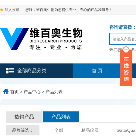
加入收藏
您好，维百奥生物为您提供专业、专心的产品和服务！
咨询请直拨：136-9
热门搜索：
B
全部商品分类
首 页
首页
>
产品中心
>
产品列表
热销产品
产品列表
品牌筛选：
全部
精品仪器
GattaQua