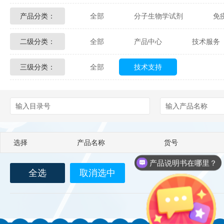
产品分类：
全部
分子生物学试剂
免
Glycon Biochem
Sterlitech
二级分类：
全部
产品中心
技术服务
化学及生物化学试剂
材料学试剂
Echelon Biosciences
Verichem La
三级分类：
全部
技术支持
配送方式
售后服务
技术
Affinity Biologicals
Kingfisher Biot
Epitope Diagnostics
Empire Geno
Biotez Berlin
Diametra
C
选择
产品名称
货号
Berry & Associates
Zedira
产品说明书在哪里？
全选
取消选中
LGC Maine Standards
Biolife Sol
Abbexa
AbD Serotec
Ab