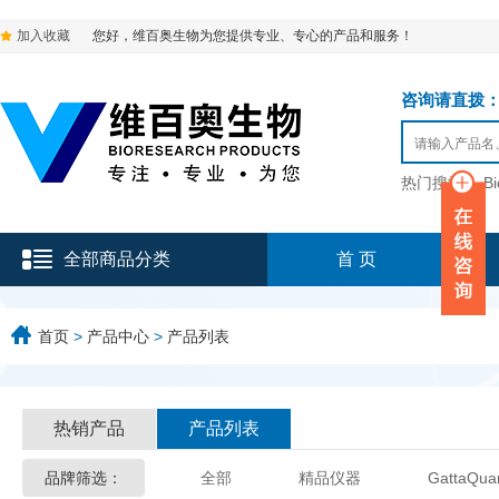
加入收藏
您好，维百奥生物为您提供专业、专心的产品和服务！
咨询请直拨：136-9
热门搜索：
B
全部商品分类
首 页
首页
>
产品中心
>
产品列表
热销产品
产品列表
品牌筛选：
全部
精品仪器
GattaQua