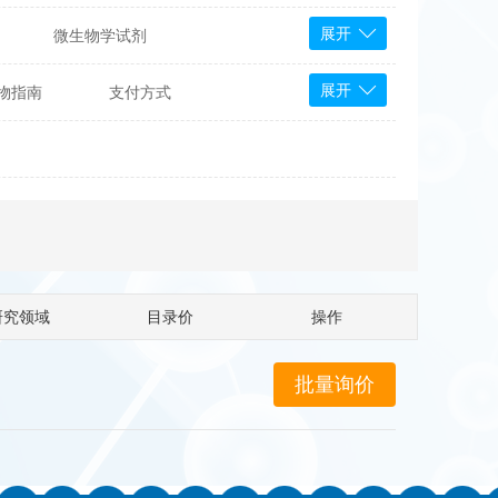
展开
微生物学试剂
PS Bioscience
展开
物指南
支付方式
产品
 Tools
Bioassay Systems
otechnology
DLD-Diagnostika
Medipan
Mediagnost
Cytodiagnostics
Katchem
研究领域
目录价
操作
Sunrise Science
micals
康为世纪