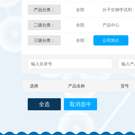
产品分类：
全部
分子生物学试剂
Glycon Biochem
Sterl
二级分类：
全部
产品中心
化学及生物化学试剂
Echelon Biosciences
三级分类：
全部
公司简介
配送方式
售后服务
Affinity Biologicals
Kin
Epitope Diagnostics
E
Biotez Berlin
Diametr
选择
产品名称
货号
Berry & Associates
Ze
全选
取消选中
LGC Maine Standards
Abbexa
AbD Serotec