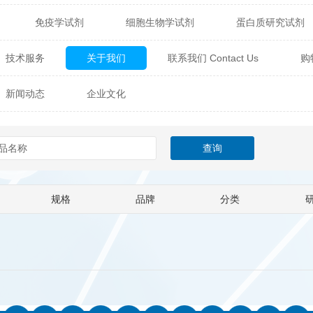
免疫学试剂
细胞生物学试剂
蛋白质研究试剂
itech
热销产品
辰辉创聚生物® (Nebulabio)
B
技术服务
关于我们
联系我们 Contact Us
购
材料学试剂
仪器及设备
耗材及常用物品
其他
Verichem Laboratories
Vicbio Biotech
Click Chemistry
新闻动态
企业文化
技术专栏
gfisher Biotech
Vector Labs
Trilink
VICBIO Bi
mpire Genomics
ImmunAware
IBT Systems
a
ChemPep
Eagle Biosciences
Cellscript
规格
品牌
分类
dira
Hybrid Plastics
Milenia Biotec
SiChem
Biolife Solutions
Pall
Lonza
Omicron Bioche
Abnova
Active Motif