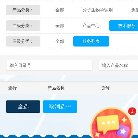
产品分类：
全部
分子生物学试剂
免
Glycon Biochem
Sterlitech
二级分类：
全部
产品中心
技术服务
化学及生物化学试剂
材料学试剂
Echelon Biosciences
Verichem La
三级分类：
全部
服务列表
配送方式
售后服务
技术
Affinity Biologicals
Kingfisher Biot
Epitope Diagnostics
Empire Geno
Biotez Berlin
Diametra
C
选择
产品名称
货号
Berry & Associates
Zedira
全选
取消选中
LGC Maine Standards
Biolife Sol
1
Abbexa
AbD Serotec
Ab