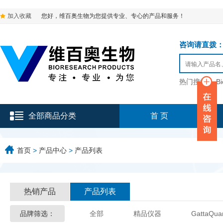
加入收藏
您好，维百奥生物为您提供专业、专心的产品和服务！
咨询请直拨：136-9
热门搜索：
B
全部商品分类
首 页
首页
>
产品中心
>
产品列表
热销产品
产品列表
品牌筛选：
全部
精品仪器
GattaQua