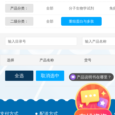
产品分类：
全部
分子生物学试剂
免
Glycon Biochem
Sterlitech
二级分类：
全部
重组蛋白与多肽
化学及生物化学试剂
材料学试剂
Echelon Biosciences
Verichem La
Affinity Biologicals
Kingfisher Biot
Epitope Diagnostics
Empire Geno
选择
产品名称
货号
Biotez Berlin
Diametra
C
全选
取消选中
Berry & Associates
Zedira
产品说明书在哪里？
LGC Maine Standards
Biolife Sol
Abbexa
AbD Serotec
Ab
支付方式
配送方式
售后服务