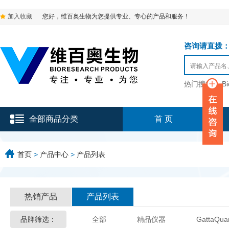
加入收藏
您好，维百奥生物为您提供专业、专心的产品和服务！
咨询请直拨：136-9
热门搜索：
B
全部商品分类
首 页
首页
>
产品中心
>
产品列表
热销产品
产品列表
品牌筛选：
全部
精品仪器
GattaQua