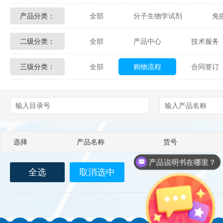
产品分类：
全部
分子生物学试剂
免
Glycon Biochem
Sterlitech
二级分类：
全部
产品中心
技术服务
化学及生物化学试剂
材料学试剂
Echelon Biosciences
Verichem La
三级分类：
全部
购物流程
合同签订
配送方式
售后服务
技术
Affinity Biologicals
Kingfisher Biot
Epitope Diagnostics
Empire Geno
Biotez Berlin
Diametra
C
选择
产品名称
货号
Berry & Associates
Zedira
产品说明书在哪里？
全选
取消选中
LGC Maine Standards
Biolife Sol
Abbexa
AbD Serotec
Ab