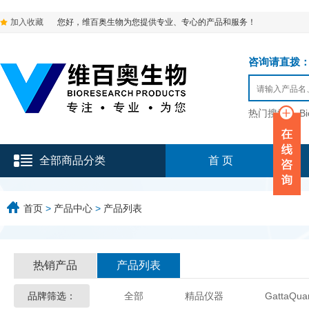
加入收藏
您好，维百奥生物为您提供专业、专心的产品和服务！
咨询请直拨：136-9
热门搜索：
B
全部商品分类
首 页
首页
>
产品中心
>
产品列表
热销产品
产品列表
品牌筛选：
全部
精品仪器
GattaQua