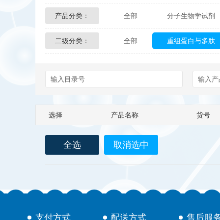
产品分类：
全部
分子生物学试剂
Glycon Biochem
Sterl
二级分类：
全部
重组蛋白与多肽
化学及生物化学试剂
Echelon Biosciences
Affinity Biologicals
Kin
Epitope Diagnostics
E
选择
产品名称
货号
Biotez Berlin
Diametr
全选
取消选中
Berry & Associates
Ze
LGC Maine Standards
Abbexa
AbD Serotec
支付方式
配送方式
售后服