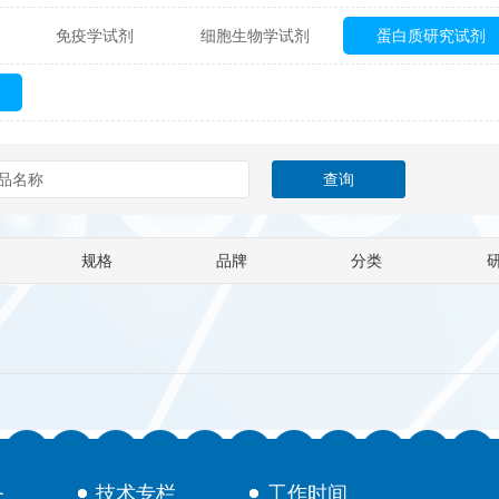
免疫学试剂
细胞生物学试剂
蛋白质研究试剂
itech
热销产品
辰辉创聚生物® (Nebulabio)
B
材料学试剂
仪器及设备
耗材及常用物品
其他
Verichem Laboratories
Vicbio Biotech
Click Chemistry
gfisher Biotech
Vector Labs
Trilink
VICBIO Bi
mpire Genomics
ImmunAware
IBT Systems
规格
品牌
分类
a
ChemPep
Eagle Biosciences
Cellscript
dira
Hybrid Plastics
Milenia Biotec
SiChem
Biolife Solutions
Pall
Lonza
Omicron Bioche
Abnova
Active Motif
务
技术专栏
工作时间