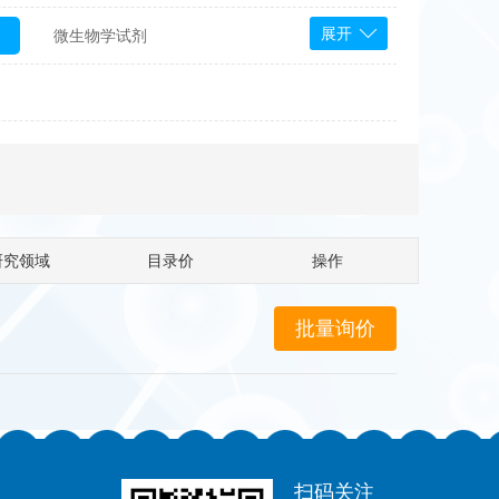
展开
微生物学试剂
PS Bioscience
产品
 Tools
Bioassay Systems
otechnology
DLD-Diagnostika
Medipan
Mediagnost
研究领域
目录价
操作
Cytodiagnostics
Katchem
Sunrise Science
micals
康为世纪
扫码关注